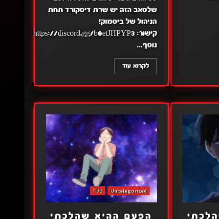
שלסאב הזה יש שרת דיסקורד תחת
הניהול של ביסמוק!
קישור: https://discord.gg/b8etJHPYP3
נוסף...
לקרוא עוד
Uncategorized
כללי
הלכתי
הפעם ההיא שהלכתי