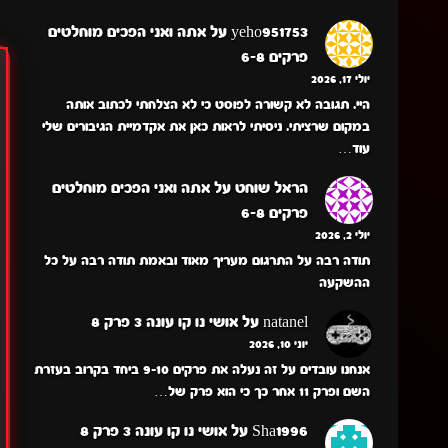
yeho951753
על
אתה ואני הפכים מוחלטים
פרקים 6-8
יולי 17, 2026
היי. תגובה לא קשורה לפוסט כי לא הצלחתי לכתוב אותה
במקום שרציתי. ניסיתי לראות כאן את אקדמיית הגיבורים שלי
עוד…
הראל שוחט
על
אתה ואני הפכים מוחלטים
פרקים 6-8
יולי 2, 2026
תודה רבה על התרגום מעריך מאוד ובאמת תודה רבה על כל
ההשקעה
natanel
על
אושי נו קו עונה 3 פרק 8
יוני 10, 2026
אנחנו עובדים על זה נעלה את פרקים 9-10 ביחד בקרוב בעזרת
השם ופרק 11 אחר כך כי הוא פרק של…
Sha1996
על
אושי נו קו עונה 3 פרק 8