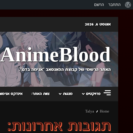
אודות
התחבר
הרשם
וורדפרס
Skip
אוגוסט 6, 2026
to
content
AnimeBlood
האתר הרשמי של קבוצת הפאנסאב "אנימה בדם".
פרויקטים
מנגות
צוות האתר:
אינדקס אנימות
Talya
Home