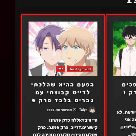
Uncategorized
כללי
כים
הפעם ההיא שהלכתי
 1
לדייט קבוצתי עם
גברים בלבד פרק 9
Talya
פברואר 20, 2026
 יודעת, לא
ה אני
היי וויבזיאללה פרק 9תהנו
ט?ובכן,
קישורים:דרייב: פרק 9מגה: פרק
...
9טלגרם גיבוי: טלגרם מזכירה לכם