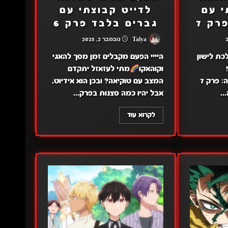
י עם
לדייט קבוצתי עם
רק 7
גברים בלבד פרק 6
Talya
נובמבר 2, 2025
לכת לישון
היייי הפעם מקבלים זמן מסך להאגי
וקוהאקו
מתי לעזאזל יתקדם
קישורים:דרייב: פרק 7מגה: פרק 7
המצב עם טוקיאה? ובכן הוא אידיוט,
..
אבל יהיו כמה סצנות בפרק...
לקרוא עוד