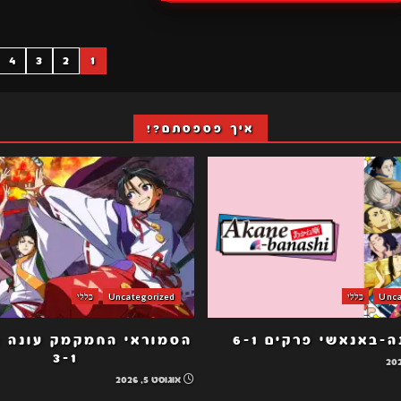
POSTS
4
3
2
1
NATION
איך פספסתם?!
Unca
כללי
Uncategorized
כללי
-באנאשי פרקים 6-1
3-1
אוגוסט 5, 2026