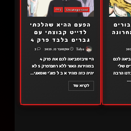
Uncategorized
כללי
ורים
הפעם ההיא שהלכתי
חרונה
לדייט קבוצתי עם
גברים בלבד פרק 4
Talya
אוקטובר 12, 2025
2
ביאה לכם
היי וויבזמביאה לכם את פרק 4
ים שלי
במהירות האור ללא רחם!פרק 5 לא
האחרונה פרק 2עבדנו הרבה
יהיה כזה מהיר א ב ל פוג'י ואסאגי...
..
לקרוא עוד