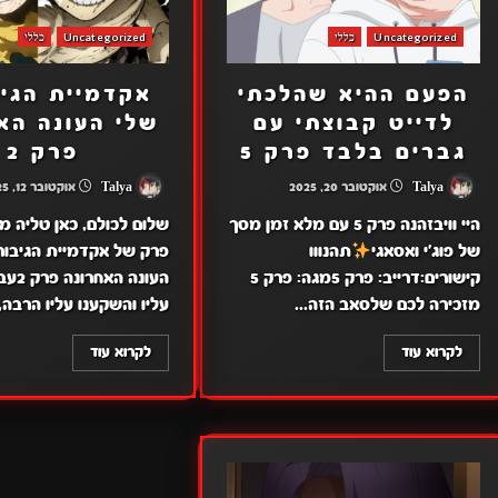
Uncategorized
כללי
Uncategorized
כללי
הפעם ההיא שהלכתי
אקדמיית הגיב
לדייט קבוצתי עם
שלי העונה הא
גברים בלבד פרק 5
פרק 2
Talya
אוקטובר 20, 2025
Talya
אוקטובר 12, 2025
היי וויבזהנה פרק 5 עם מלא זמן מסך
שלום לכולם, כאן טליה מ
של פוג'י ואסאגי
תהנווו
פרק של אקדמיית הגיבור
קישורים:דרייב: פרק 5מגה: פרק 5
העונה 
מזכירה לכם שלסאב הזה...
עליו והשקענו עליו הרבה,.
לקרוא עוד
לקרוא עוד