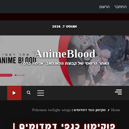
התחבר
הרשם
Ski
אוגוסט 7, 2026
t
conten
AnimeBlood
האתר הרשמי של קבוצת הפאנסאב "אנימה בדם".
PRIMARY
MENU
Home
פוקימון כנפי דמדומים | Pokemon twilight wings
פוקימון כנפי דמדומים |