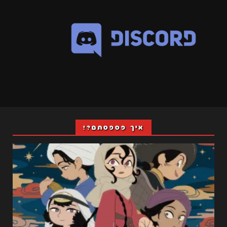
איך פספסתם?!