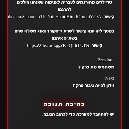
טריילרים מתורגמים לעברית לאנימות שאנחנו הולכים
לתרגם!
קישור:
.youtube.com/channel/UCY0sHaa8lB9crfOume1YtOA
בנוסף לזה הנה קישור לשרת דיסקורד גאנג משלנו שהם
בשת"פ איתנו!
קישור:
https://discord.gg/KFQn9TU7t4
POST
Previous
משתמש מת פרק 3
NAVIGATION
Next
נידון להיות גיבור פרק 7
כתיבת תגובה
יש
להתחבר למערכת
כדי לכתוב תגובה.