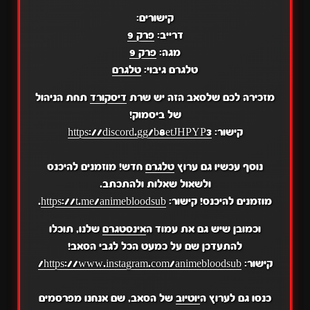
קישורים:
דרייב:
פרק 9
מגה:
פרק 9
טלגרם גיבוי:
טלגרם
מזכירה לכם שלסאב הזה יש שרת
דיסקורד
תחת הניהול
של ביסמוק!
קישור:
https://discord.gg/b8etJHPYP3
נוסף עכשיו גם ערוץ
טלגרם
חדש! מוזמנים להיכנס
ולשאול שאלות ולהתכתב.
מוזמנים להיכנס! קישור:
https://t.me/animebloodsub
.
וכמובן שיש גם את עמוד ה
אינסטגרם
שלנו, תוכלו
להתעדכן שם על כמעט הכל לגבי הסאב!
קישור:
https://www.instagram.com/animebloodsub/
כנסו גם לערוץ ה
יוטיוב
של הסאב, שם אנחנו מפרסמים