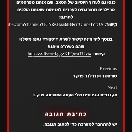
כנסו גם לערוץ ה
יוטיוב
של הסאב, שם אנחנו מפרסמים
טריילרים מתורגמים לעברית לאנימות שאנחנו הולכים
לתרגם!
קישור:
.youtube.com/channel/UCY0sHaa8lB9crfOume1YtOA
בנוסף לזה הינה קישור לשרת דיסקורד גאנג משלנו
שהם בשת"פ איתנו!
קישור:
https://discord.gg/KFQn9TU7t4
POST
Previous
טוויסטד וונדרלנד פרק 1
NAVIGATION
Next
אקדמיית הגיבורים שלי העונה האחרונה פרק 5
כתיבת תגובה
יש
להתחבר למערכת
כדי לכתוב תגובה.