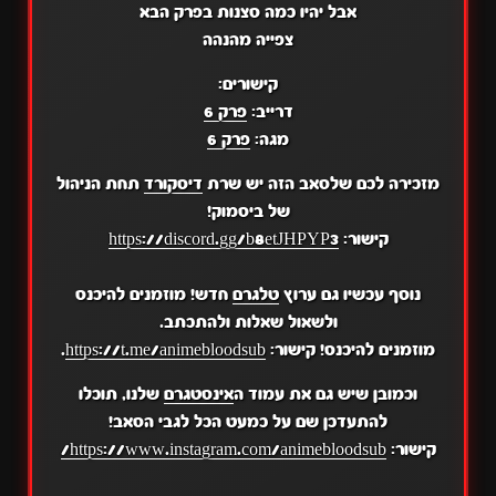
אבל יהיו כמה סצנות בפרק הבא
צפייה מהנהה
קישורים:
דרייב:
פרק 6
מגה:
פרק 6
מזכירה לכם שלסאב הזה יש שרת
דיסקורד
תחת הניהול
של ביסמוק!
קישור:
https://discord.gg/b8etJHPYP3
נוסף עכשיו גם ערוץ
טלגרם
חדש! מוזמנים להיכנס
ולשאול שאלות ולהתכתב.
מוזמנים להיכנס! קישור:
https://t.me/animebloodsub
.
וכמובן שיש גם את עמוד ה
אינסטגרם
שלנו, תוכלו
להתעדכן שם על כמעט הכל לגבי הסאב!
קישור:
https://www.instagram.com/animebloodsub/