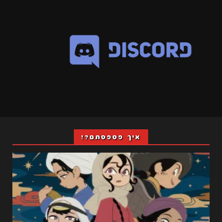
איך פספסתם?!