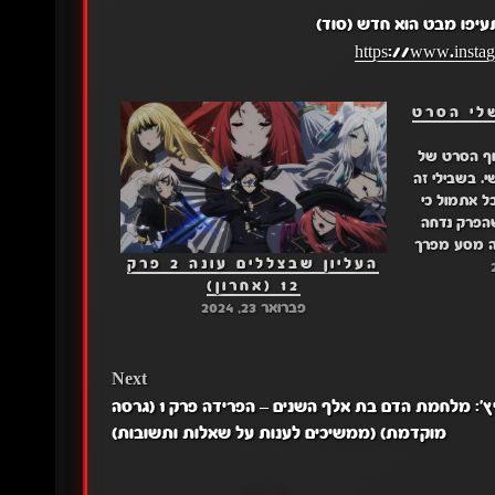
עיפו מבט הוא חדש (סוד)
https://www.insta
לי הסרט
וף הסרט של
י. בשבילי זה
ל אתמול כי
יו 24 אמרו שהפרק נדחה
יה מסע מפרך
העליון שבצללים עונה 2 פרק
לא הייתי בכלל זמין עד שעה 11 בלילה. אז
12 (אחרון)
שור:…
פברואר 23, 2024
Next
בליץ': מלחמת הדם בת אלף השנים – הפרידה פרק 1 (גרסה
מוקדמת) (ממשיכים לענות על שאלות ותשובות)