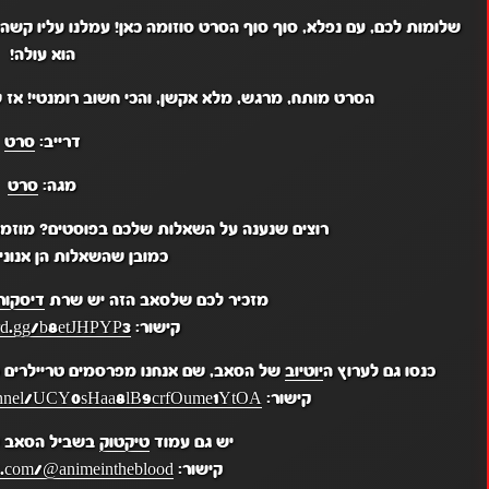
שלומות לכם, עם נפלא, סוף סוף הסרט סוזומה כאן! עמלנו עליו קשה, 
הוא עולה!
הסרט מותח, מרגש, מלא אקשן, והכי חשוב רומנטי! אז שי
דרייב:
סרט
מגה:
סרט
רוצים שנענה על השאלות שלכם בפוסטים? מוזמ
כמובן שהשאלות הן אנונימ
מזכיר לכם שלסאב הזה יש שרת
דיסקור
קישור:
ord.gg/b8etJHPYP3
כנסו גם לערוץ ה
יוטיוב
של הסאב, שם אנחנו מפרסמים טריילרים מ
קישור:
hannel/UCY0sHaa8lB9crfOume1YtOA
יש גם עמוד
טיקטוק
בשביל הסאב ש
קישור:
k.com/@animeintheblood