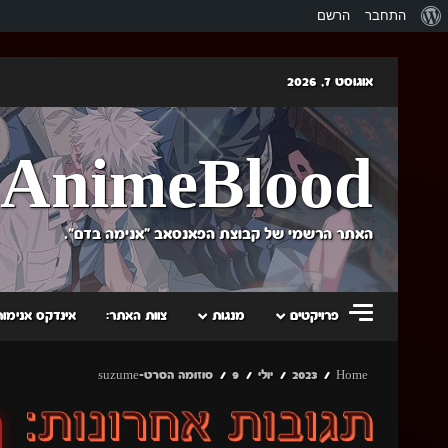
אודות
התחבר
הרשם
וורדפרס
Skip
אוגוסט 7, 2026
to
content
AnimeBlood
האתר הרשמי של קבוצת הפאנסאב "אנימה בדם".
פרויקטים
מנגות
צוות האתר:
אינדקס אנימות
Home
2023
יולי
9
סוזומה הסרט-suzume