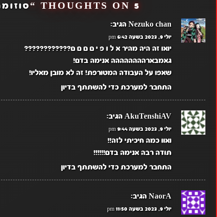
5 THOUGHTS ON “
סוזומה ה
Nezuko chan
הגיב:
יולי 9, 2023 בשעה 6:42 pm
יואו זה היה מהיר א ל ו פ י ם ם ם ם⁦????????????
גאמבארהההההההה אנימה בדם!
שאפו על העבודה המטורפת! זה לא מובן מאליו!
התחבר למערכת כדי להשתתף בדיון
AkuTenshiAV
הגיב:
יולי 9, 2023 בשעה 9:44 pm
ואוו כמה חיכיתי לזה!!
תודה רבה אנימה בדם!!!!!!
התחבר למערכת כדי להשתתף בדיון
NaorA
הגיב:
יולי 9, 2023 בשעה 11:50 pm