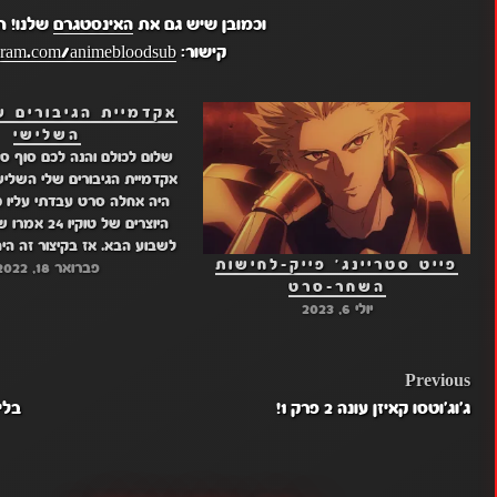
וכמובן שיש גם את
האינסטגרם
שלנו! ת
קישור:
gram.com/animebloodsub
אקדמיית הגיבורים ש
השלישי
שלום לכולם והנה לכם סוף ס
אקדמיית הגיבורים שלי השליש
היה אחלה סרט עבדתי עליו כ
היוצרים של טוק
לשבוע הבא. אז בקיצור זה ה
פייט סטריינג' פייק-לחישות
פברואר 18, 2022
השחר-סרט
חברים צפייה נעימה קי
יולי 6, 2023
POST
Previous
ג'וג'וטסו קאיזן עונה 2 פרק 1!
NAVIGATION