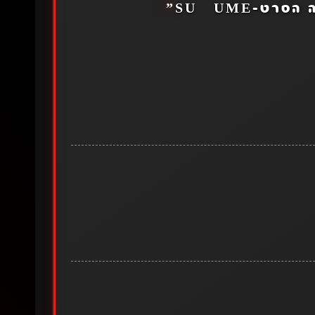
סרט-SUZUME
”