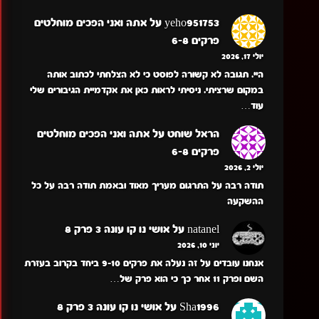
yeho951753
על
אתה ואני הפכים מוחלטים
פרקים 6-8
יולי 17, 2026
היי. תגובה לא קשורה לפוסט כי לא הצלחתי לכתוב אותה
במקום שרציתי. ניסיתי לראות כאן את אקדמיית הגיבורים שלי
עוד…
הראל שוחט
על
אתה ואני הפכים מוחלטים
פרקים 6-8
יולי 2, 2026
תודה רבה על התרגום מעריך מאוד ובאמת תודה רבה על כל
ההשקעה
natanel
על
אושי נו קו עונה 3 פרק 8
יוני 10, 2026
אנחנו עובדים על זה נעלה את פרקים 9-10 ביחד בקרוב בעזרת
השם ופרק 11 אחר כך כי הוא פרק של…
Sha1996
על
אושי נו קו עונה 3 פרק 8