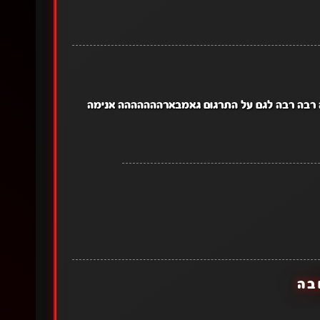
רבה רבה רבה לגם על התרגום גאמבארההההההה אנימה
בה