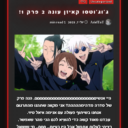
Uncategorized
כללי
ג'וג'וטסו קאיזן עונה 2 פרק 1!
1 min read
ArielTnT
יולי 7, 2023
היי אנשיםםםםםםםםםםםםםםםםםםםםםםםם, הנה פרק
של סדרה מדהימההההה!! אני מקווה שתהנו מהתרגום
אנחנו בשיתוף פעולה עם אנימה איאל טיוי.
עבדנו מאוד קשה כדי להוציא לכם הכי מהר שאפשר,
רציתי לעלות אתמול אבל היו בעיות.. חחח.. מי ששואל