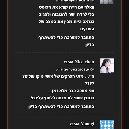
יולי 9, 2023 בשעה 11:48 am
וואלה אם היית קורא את הפוסט
בלי לרדת ישר לתגובות ולהגיב
כנראה היית מבין את המצב של
הפרקים
התחבר למערכת כדי להשתתף
בדיון
Nico chan
הגיב:
יולי 8, 2023 בשעה 11:24 pm
היי… מתי הפרקים של אושי נו קו עולים?
????
אני מחכה כבר מלא זמן…
כמובן שאני לא מנסה ללחוץ עליכם!
התחבר למערכת כדי להשתתף בדיון
Yoongi
הגיב: