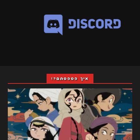
איך פספסתם?!