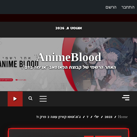
התחבר
הרשם
Ski
אוגוסט 8, 2026
t
conten
AnimeBlood
האתר הרשמי של קבוצת הפאנסאב "אנימה בדם".
PRIMARY
MENU
Home
2023
יולי
7
ג'וג'וטסו קאיזן עונה 2 פרק 1!