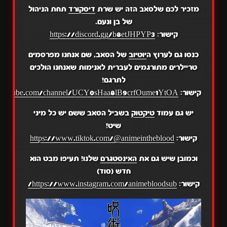
מזכיר לכם שלסאב הזה יש שרת
דיסקורד
תחת הניהול
של בן ונעם.
קישור:
https://discord.gg/b8etJHPYP3
כנסו גם לערוץ ה
יוטיוב
של הסאב, שם אנחנו מפרסמים
טריילרים מתורגמים לעברית לאנימות שאנחנו הולכים
לתרגם!
קישור:
.youtube.com/channel/UCY0sHaa8lB9crfOume1YtOA
יש גם עמוד
טיקטוק
בשביל הסאב ששם יש כל מיני
שיט!
קישור:
https://www.tiktok.com/@animeintheblood
וכמובן שיש גם את
האינסטגרם
שלנו! תעיפו מבט הוא
חדש (סוד)
קישור:
https://www.instagram.com/animebloodsub/