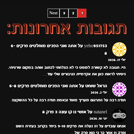
POSTS
Next
3
2
1
PAGINATION
yeho951753
על
אתה ואני הפכים מוחלטים פרקים 6-
8
יולי 17, 2026
היי. תגובה לא קשורה לפוסט כי לא הצלחתי לכתוב אותה במקום שרציתי.
ניסיתי לראות כאן את אקדמיית הגיבורים שלי עוד…
הראל שוחט
על
אתה ואני הפכים מוחלטים פרקים 6-8
יולי 2, 2026
תודה רבה על התרגום מעריך מאוד ובאמת תודה רבה על כל ההשקעה
natanel
על
אושי נו קו עונה 3 פרק 8
יוני 10, 2026
אנחנו עובדים על זה נעלה את פרקים 9-10 ביחד בקרוב בעזרת השם
ופרק 11 אחר כך כי הוא פרק של…