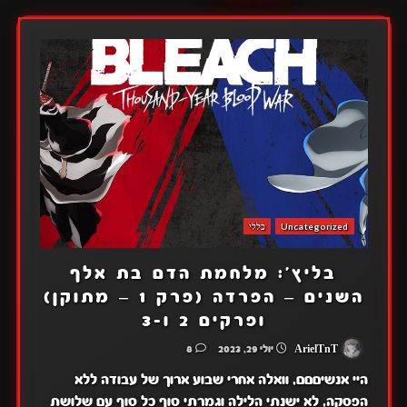
Uncategorized
כללי
בליץ': מלחמת הדם בת אלף
השנים – הפרדה (פרק 1 – מתוקן)
ופרקים 2 ו-3
ArielTnT
יולי 29, 2023
8
היי אנשיםםם, וואלה אחרי שבוע ארוך של עבודה ללא
הפסקה, לא ישנתי הלילה וגמרתי סוף כל סוף עם שלושת