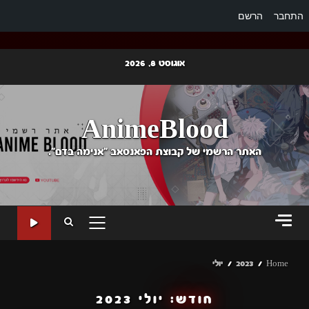
התחבר
הרשם
Ski
אוגוסט 8, 2026
t
conten
AnimeBlood
האתר הרשמי של קבוצת הפאנסאב "אנימה בדם".
PRIMARY
MENU
Home
2023
יולי
חודש:
יולי 2023