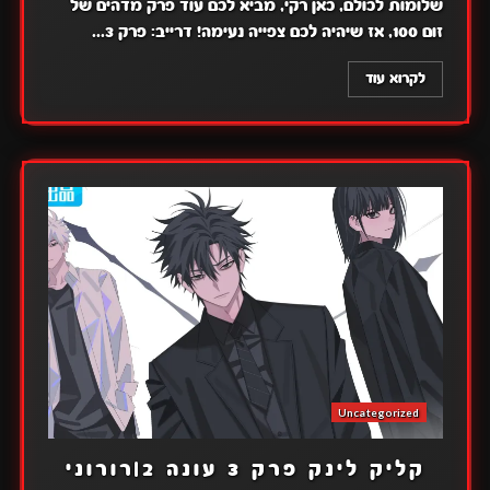
שלומות לכולם, כאן רקי, מביא לכם עוד פרק מדהים של
זום 100, אז שיהיה לכם צפייה נעימה! דרייב: פרק 3...
לקרוא עוד
Uncategorized
קליק לינק פרק 3 עונה 2|רורוני