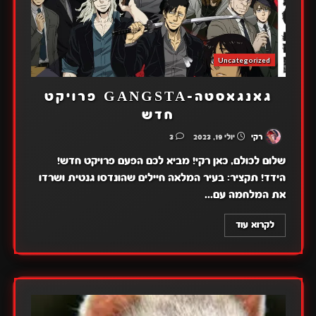
Uncategorized
גאנגאסטה-GANGSTA פרויקט
חדש
רקי
יולי 19, 2023
3
שלום לכולם, כאן רקי! מביא לכם הפעם פרויקט חדש!
הידד! תקציר: בעיר המלאה חיילים שהונדסו גנטית ושרדו
את המלחמה עם...
לקרוא עוד