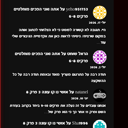
yeho951753
על
אתה ואני הפכים מוחלטים
פרקים 6-8
יולי 17, 2026
היי. תגובה לא קשורה לפוסט כי לא הצלחתי לכתוב אותה
במקום שרציתי. ניסיתי לראות כאן את אקדמיית הגיבורים שלי
עוד…
הראל שוחט
על
אתה ואני הפכים מוחלטים
פרקים 6-8
יולי 2, 2026
תודה רבה על התרגום מעריך מאוד ובאמת תודה רבה על כל
ההשקעה
natanel
על
אושי נו קו עונה 3 פרק 8
יוני 10, 2026
אנחנו עובדים על זה נעלה את פרקים 9-10 ביחד בקרוב בעזרת
השם ופרק 11 אחר כך כי הוא פרק של…
Sha1996
על
אושי נו קו עונה 3 פרק 8