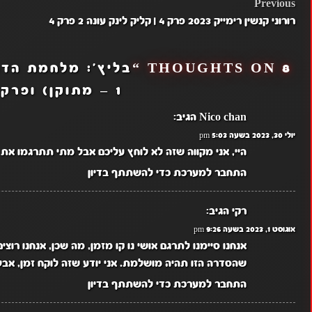
POST
Previous
רורוני קנשין רימייק 2023 פרק 4 | קליק לינק עונה 2 פרק 4
NAVIGATION
8 THOUGHTS ON “
בליץ': מלחמת הדם
1 – מתוקן) ופרקים 2 ו-3
Nico chan
הגיב:
יולי 30, 2023 בשעה 5:03 pm
היי, אני מקווה שזה לא לוחץ עליכם אבל מתי תתרגמו את פרק 5 של אושי נ
התחבר למערכת כדי להשתתף בדיון
רקי
הגיב:
אוגוסט 1, 2023 בשעה 9:26 pm
אנחנו סיימנו לתרגם אושי נו קו מזמן, מה שכן, אנחנו רוצ
שהסדרה הזו תהיה מושלמת. אני יודע שזה לוקח זמן, אבל
התחבר למערכת כדי להשתתף בדיון