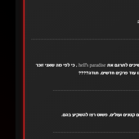
מישהו מהמתרגמים יכול בבקשה להגיד לי , למה לא ממשיכים לתרגם את hell's paradise , כי לפי מה שאני זוכר
ים קטנים ועולים, פשוט רצו להשקיע בהם.