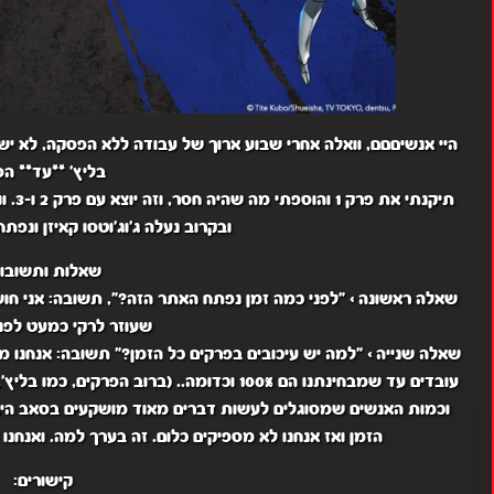
היי אנשיםםם, וואלה אחרי שבוע ארוך של עבודה ללא הפסקה, לא י
בליץ' **עד** הס
תיקנתי את פרק 1 והוספתי מה שהיה חסר, וזה יוצא עם פרק 2 ו-3. וואלה לגמרי לא ישנתי אז אני מעלה זריז ועף לישון חוח.
ובקרוב נעלה ג'וג'וטסו קאיזן ונפת
שאלות ותשובות
שאלה ראשונה
>
"לפני כמה זמן נפתח האתר הזה?",
תשובה:
שעוזר לרקי כמעט לפני
שאלה שנייה
>
"למה יש עיכובים בפרקים כל הזמן?" תשובה:
אנחנו מ
וכמות האנשים שמסוגלים לעשות דברים מאוד מושקעים בסאב היא קט
הזמן ואז אנחנו לא מספיקים כלום. זה בערך למה. ואנחנו ע
קישורים: