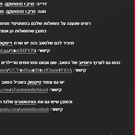
דרייב:
פרק 1 (המתוקן)
,
פר
מגה:
פרק 1 (המתוקן)
,
פרק
רוצים שנענה על השאלות שלכם בפוסטים? מוזמ
כמובן שהשאלות הן אנונימ
מזכיר לכם שלסאב הזה יש שרת
דיסקור
קישור:
ord.gg/b8etJHPYP3
כנסו גם לערוץ ה
יוטיוב
של הסאב, שם אנחנו מפרסמים טריילרים מ
קישור:
hannel/UCY0sHaa8lB9crfOume1YtOA
יש גם עמוד
טיקטוק
בשביל הסאב ש
קישור:
k.com/@animeintheblood
וכמובן שיש גם את
האינסטגרם
שלנו! ת
קישור:
gram.com/animebloodsub/