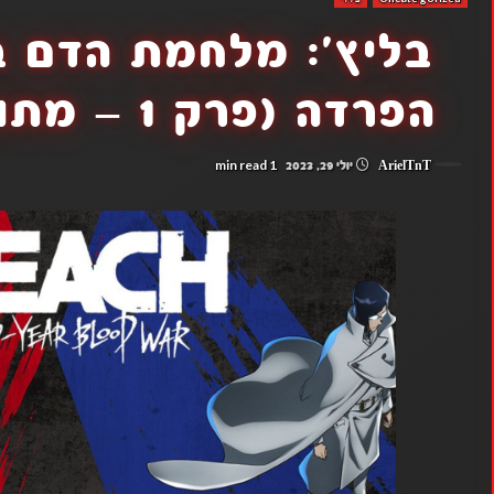
בליץ': מלחמת הדם ב
הפרדה (פרק 1 – מתוקן) ופרקים 2 ו-3
1 min read
ArielTnT
יולי 29, 2023