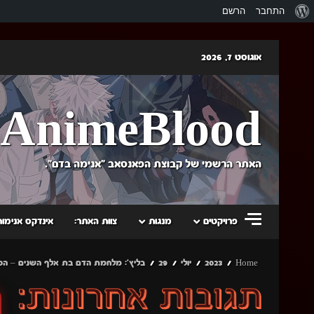
אודות
התחבר
הרשם
וורדפרס
Skip
אוגוסט 7, 2026
to
content
AnimeBlood
האתר הרשמי של קבוצת הפאנסאב "אנימה בדם".
פרויקטים
מנגות
צוות האתר:
אינדקס אנימות
Home
2023
יולי
29
בליץ': מלחמת הדם בת אלף השנים – הפרדה (פרק 1 – מתוקן