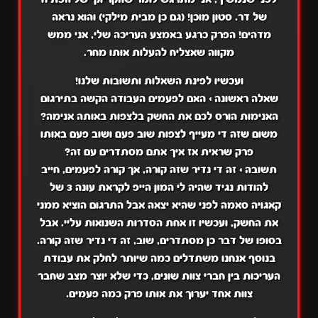
של דר. סטון מוכן! (גם כן מבית מילקי) והוא נראה
מדהים! הפרק כרגע באמצע העריכה שלי, אני ממש
מקווה שאצליח להעלות אותו מחר.
ועכשיו לפינת
השאלות ותשובות
שלנו!
שאלה ראשונה
>
האם לפעמים העבודה הקשה בתירגום
האנימות הורס לכם את החשק בלצפות באותה אנימה?
משום שזה די מעייף לצפות שוב פעם ושוב פעם באותו
פרק שראית אז איך אתם מסתדרים עם זה?
תשובה
> זה די נדיר שזה קורה, אך קורה לפעמים, חייב
להודות נגיד שהיה לי המון הייפ לקראת עונה 3 של
קאגויה סאמה לפני שהיא יצאה אבל התרגום הוציא ממני
את החשק, ועכשיו זו אחת הסדרות השנואות עליי. אבל
בסופו של דבר כן מסתדרים, שוב, זה די נדיר שזה קורה.
בנוסף אנחנו משתדלים כמה שיותר לחלק את עבודת
העריכות בין חברי צוות שונים, כדי שלא יוצר מצב שחבר
צוות אחד יערוך את אותו פרק כמה פעמים.