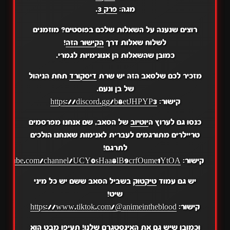
מגה:
פרק 3
.
רוצים שנענה על השאלות שלכם בפוסטים? מוזמנים
לשלוח שאלות דרך
הקישור הזה
!
כמובן שהשאלות הן אנונימיות לגמרי.
מזכיר לכם שלסאב הזה יש שרת
דיסקורד
תחת הניהול
של בן ונעם.
קישור:
https://discord.gg/b8etJHPYP3
כנסו גם לערוץ ה
יוטיוב
של הסאב, שם אנחנו מפרסמים
טריילרים מתורגמים לעברית לאנימות שאנחנו הולכים
לתרגם!
קישור:
.youtube.com/channel/UCY0sHaa8lB9crfOume1YtOA
יש גם עמוד
טיקטוק
בשביל הסאב ששם יש כל מיני
שיט!
קישור:
https://www.tiktok.com/@animeintheblood
וכמובן שיש גם את
האינסטגרם
שלנו! תעיפו מבט הוא