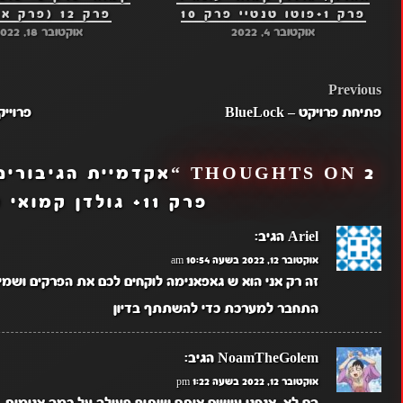
פרק 1+פוטו טנטיי פרק 10
פרק 12 (פרק אחרון)
אוקטובר 4, 2022
אוקטובר 18, 2022
POST
Previous
פתיחת פרויקט – BlueLock
פרוייקט חד
NAVIGATION
2 THOUGHTS ON “
פרק 11+ גולדן קמואי עונה 4 פרק 2
Ariel
הגיב:
אוקטובר 12, 2022 בשעה 10:54 am
זה רק אני הוא ש גאפאנימה לוקחים לכם את הפרקים ושמ
התחבר למערכת כדי להשתתף בדיון
NoamTheGolem
הגיב:
אוקטובר 12, 2022 בשעה 1:22 pm
הם לא, אנחנו עושים איתם שיתוף פעולה על כמה אנימות.