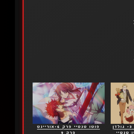
מרגלXמשפחה פרק 3+ גולדן
פוטו טנטיי פרק 6+אוריינט
3+ פוטו טנטיי
פרק 9