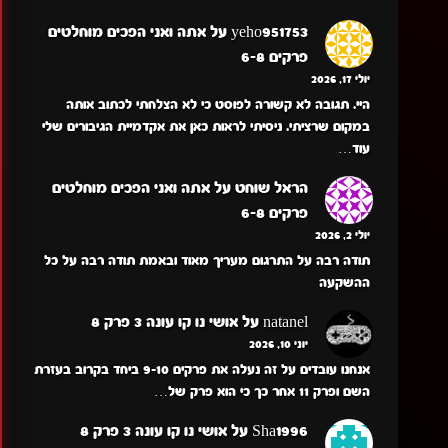
yeho951753
על
אתה ואני הפכים מוחלטים
פרקים 6-8
יולי 17, 2026
היי. תגובה לא קשורה לפוסט כי לא הצלחתי לכתוב אותה
במקום שרציתי. ניסיתי לראות כאן את אקדמיית הגיבורים שלי
עוד…
הראל שוחט
על
אתה ואני הפכים מוחלטים
פרקים 6-8
יולי 2, 2026
תודה רבה על התרגום מעריך מאוד ובאמת תודה רבה על כל
ההשקעה
natanel
על
אושי נו קו עונה 3 פרק 8
יוני 10, 2026
אנחנו עובדים על זה נעלה את פרקים 9-10 ביחד בקרוב בעזרת
השם ופרק 11 אחר כך כי הוא פרק של…
Sha1996
על
אושי נו קו עונה 3 פרק 8