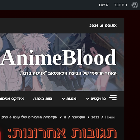
אודות
התחבר
הרשם
וורדפרס
Skip
אוגוסט 8, 2026
to
content
AnimeBlood
האתר הרשמי של קבוצת הפאנסאב "אנימה בדם".
פרויקטים
מנגות
צוות האתר:
אינדקס אנימות
Home
2022
אוקטובר
11
אקדמיית הגיבורים שלי עונה 6 פרק 2+ פוטו טנטיי פרק 11+ גולדן קמואי עונה 4 פרק 2