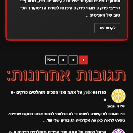
אחסוך במילים ואעבור ישירות לקישורים, פרק מטורף!!!
דרייב: פרק 3 מגה: פרק 3 היכנסו לשרת הדיסקורד הכי
טוב של האנימה!...
לקרוא עוד
POSTS
Next
3
2
1
PAGINATION
yeho951753
על
אתה ואני הפכים מוחלטים פרקים 6-
8
יולי 17, 2026
היי. תגובה לא קשורה לפוסט כי לא הצלחתי לכתוב אותה במקום שרציתי.
ניסיתי לראות כאן את אקדמיית הגיבורים שלי עוד…
הראל שוחט
על
אתה ואני הפכים מוחלטים פרקים 6-8