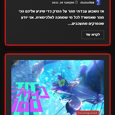
shnitzel123
אוקטובר 29, 2022
אז השבוע עבדתי מהר על הפרק כדי שיגיע אליכם הכי
מהר שאפשר!! לכל מי שמחכה לאלכימאית, אני יודע
שהפרקים מתעכבים,...
לקרוא עוד
Uncategorized