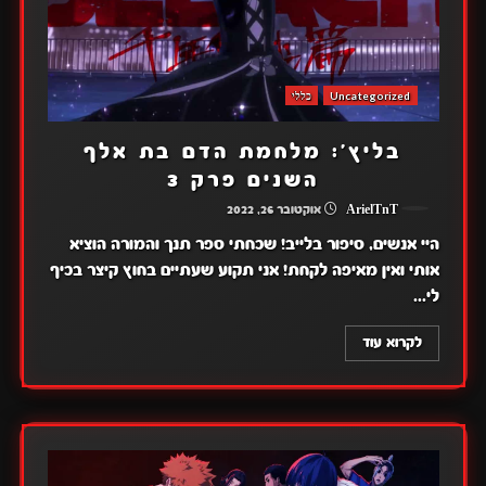
Uncategorized
כללי
בליץ': מלחמת הדם בת אלף
השנים פרק 3
ArielTnT
אוקטובר 26, 2022
היי אנשים, סיפור בלייב! שכחתי ספר תנך והמורה הוציא
אותי ואין מאיפה לקחת! אני תקוע שעתיים בחוץ קיצר בכיף
לי...
לקרוא עוד