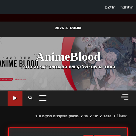
התחבר
הרשם
Ski
אוגוסט 6, 2026
t
conten
AnimeBlood
האתר הרשמי של קבוצת הפאנסאב "אנימה בדם".
PRIMARY
MENU
Home
2026
יוני
10
משחק השקרנים פרקים 7-8