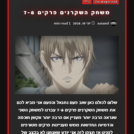
Uncategorized
כללי
משחק השקרנים פרקים 7-8
1 min read
natanel
יוני 10, 2026
שלום לכולם כאן שוב פעם נתנאל והפעם אני מביא לכם
את משחק השקרנים פרקים 7-8 עברנו למשחק השני
שנראה הרבה יותר מעניין אם הרבה יותר אקשן חוכמה
והדמיות החדשות ממש מעניינות פרקים מטורפים
לפנינו אז תצפו לזה אני יודע שאנחנו לא בקצב של