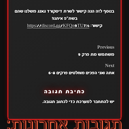
בנוסף לזה הנה קישור לשרת דיסקורד גאנג משלנו שהם
בשת"פ איתנו!
קישור:
https://discord.gg/KFQn9TU7t4
POST
Previous
משתמש מת פרק 9
NAVIGATION
Next
אתה ואני הפכים מוחלטים פרקים 6-8
כתיבת תגובה
יש
להתחבר למערכת
כדי לכתוב תגובה.