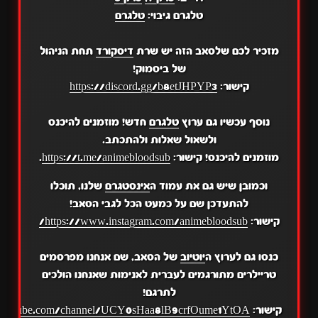
טלגרם גיבוי:
טלגרם
מזכיר לכם שלסאב הזה יש שרת
דיסקורד
תחת הניהול
של ביסמוק!
קישור:
https://discord.gg/b8etJHPYP3
נוסף עכשיו גם ערוץ
טלגרם
חדש! מוזמנים להיכנס
ולשאול שאלות ולהתכתב.
מוזמנים להיכנס! קישור:
https://t.me/animebloodsub
.
וכמובן שיש גם את עמוד ה
אינסטגרם
שלנו, תוכלו
להתעדכן שם על כמעט הכל לגבי הסאב!
קישור:
https://www.instagram.com/animebloodsub/
כנסו גם לערוץ ה
יוטיוב
של הסאב, שם אנחנו מפרסמים
טריילרים מתורגמים לעברית לאנימות שאנחנו הולכים
לתרגם!
קישור:
.youtube.com/channel/UCY0sHaa8lB9crfOume1YtOA