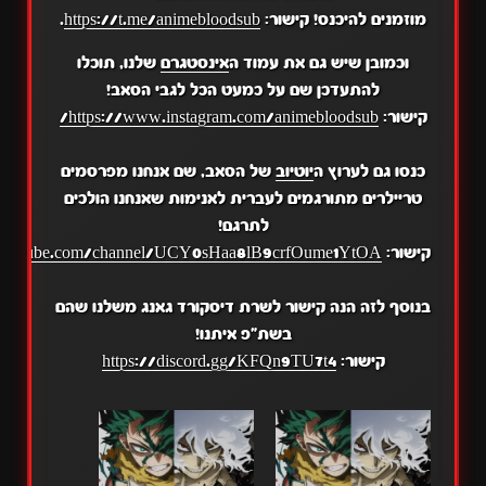
מוזמנים להיכנס! קישור:
https://t.me/animebloodsub
.
וכמובן שיש גם את עמוד ה
אינסטגרם
שלנו, תוכלו
להתעדכן שם על כמעט הכל לגבי הסאב!
קישור:
https://www.instagram.com/animebloodsub/
כנסו גם לערוץ ה
יוטיוב
של הסאב, שם אנחנו מפרסמים
טריילרים מתורגמים לעברית לאנימות שאנחנו הולכים
לתרגם!
קישור:
.youtube.com/channel/UCY0sHaa8lB9crfOume1YtOA
בנוסף לזה הנה קישור לשרת דיסקורד גאנג משלנו שהם
בשת"פ איתנו!
קישור:
https://discord.gg/KFQn9TU7t4