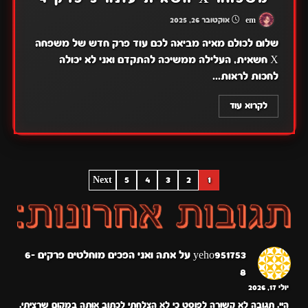
em
אוקטובר 26, 2025
שלום לכולם מאיה מביאה לכם עוד פרק חדש של משפחה
X חשאית, העלילה ממשיכה להתקדם ואני לא יכולה
לחכות לראות...
לקרוא עוד
POSTS
Next
5
4
3
2
1
PAGINATION
yeho951753
על
אתה ואני הפכים מוחלטים פרקים 6-
8
יולי 17, 2026
היי. תגובה לא קשורה לפוסט כי לא הצלחתי לכתוב אותה במקום שרציתי.