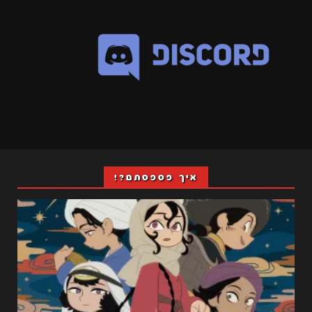
איך פספסתם?!