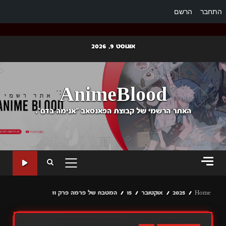
התחבר
הרשם
Ski
אוגוסט 9, 2026
t
conten
AnimeBlood
האתר הרשמי של קבוצת הפאנסאב "אנימה בדם".
PRIMARY
MENU
Home
2025
אוקטובר
15
המטבח של פרמה פרק 11