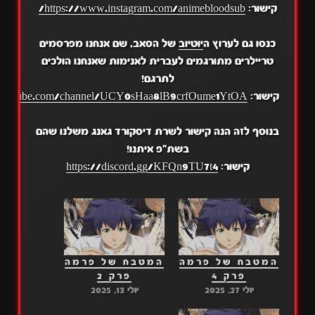
קישור:
https://www.instagram.com/animebloodsub/
כנסו גם לערוץ ה
יוטיוב
של הסאב, שם אנחנו מפרסמים
טריילרים מתורגמים לעברית לאנימות שאנחנו הולכים
לתרגם!
קישור:
.youtube.com/channel/UCY0sHaa8lB9crfOume1YtOA
בנוסף לזה הנה קישור לשרת דיסקורד גאנג משלנו שהם
בשת"פ איתנו!
קישור:
https://discord.gg/KFQn9TU7t4
המטבח של פרמה
המטבח של פרמה
פרק 4
פרק 2
יולי 27, 2025
יולי 13, 2025