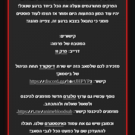
הפרקים מתורגמים ונעלה את הכל ביחד ברגע שנוכל!
יהיו עוד המון הפתעות היום ומחר אז תצפו לעוד פוסטים
ממני כי נתנאל בצבא ברגע זה, צפייה מהנה!
קישורים:
המטבח של פרמה:
דרייב:
פרק 11
מזכירה לכם שלסאב הזה יש שרת
דיסקורד
תחת הניהול
של ביסמוק!
קישור:
https://discord.gg/b8etJHPYP3
נוסף עכשיו גם ערוץ
טלגרם
חדש! מוזמנים להיכנס
ולשאול שאלות ולהתכתב.
מוזמנים להיכנס! קישור:
https://t.me/animebloodsub
.
וכמובן שיש גם את עמוד ה
אינסטגרם
שלנו, תוכלו
להתעדכן שם על כמעט הכל לגבי הסאב!