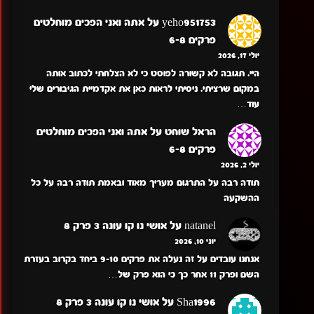
yeho951753
על
אתה ואני הפכים מוחלטים
פרקים 6-8
יולי 17, 2026
היי. תגובה לא קשורה לפוסט כי לא הצלחתי לכתוב אותה
במקום שרציתי. ניסיתי לראות כאן את אקדמיית הגיבורים שלי
עוד…
הראל שוחט
על
אתה ואני הפכים מוחלטים
פרקים 6-8
יולי 2, 2026
תודה רבה על התרגום מעריך מאוד ובאמת תודה רבה על כל
ההשקעה
natanel
על
אושי נו קו עונה 3 פרק 8
יוני 10, 2026
אנחנו עובדים על זה נעלה את פרקים 9-10 ביחד בקרוב בעזרת
השם ופרק 11 אחר כך כי הוא פרק של…
Sha1996
על
אושי נו קו עונה 3 פרק 8