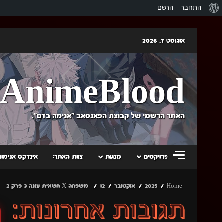
אודות
התחבר
הרשם
וורדפרס
Skip
אוגוסט 7, 2026
to
content
AnimeBlood
האתר הרשמי של קבוצת הפאנסאב "אנימה בדם".
פרויקטים
מנגות
צוות האתר:
אינדקס אנימות
Home
2025
אוקטובר
12
משפחה X חשאית עונה 3 פרק 2