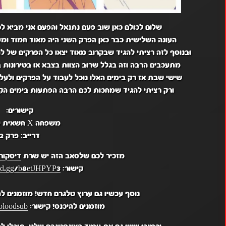
שלום לכולם כאן שוב פעם נתנאל והפעם אני מביא לכם את משפחה X ח
העונה השלישית כבר כאן הפרק השני היה מאוד חמוד ומעניין המשיך את 
ובנוסף לזה רציתי להגיד שבקרוב מאוד יצאו כל הפרקים של להיות גיבור X אז תחכו לזה וגם אנ
מתעכבים הרבה וזה בגלל שרוב הצוות בצבא או בטירונות ב
שישי שבת אז רק בימים האלו נוכל לעבוד על הפרקים ולעל
ורק רציתי להגיד שמחכות לכם הרבה הפתעות בימים הקרו
קישורים:
משפחה X חשאית עונה 3:
דרייב:
פרק 2
מזכיר לכם שלסאב הזה יש שרת
דיסקור
קישור:
ord.gg/b8etJHPYP3
נוסף עכשיו גם ערוץ
טלגרם
חדש! מוזמנים לה
מוזמנים להיכנס! קישור:
bloodsub