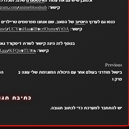
וכמובן שיש גם את עמוד ה
אינסטגרם
שלנו, תוכלו ל
קישור:
gram.com/animebloodsub/
כנסו גם לערוץ ה
יוטיוב
של הסאב, שם אנחנו מפרסמים טריילרים מ
קישור:
hannel/UCY0sHaa8lB9crfOume1YtOA
בנוסף לזה הינה קישור לשרת דיסקורד גא
קישור:
ord.gg/KFQn9TU7t4
POST
Previous
בישול מודרני בעולם אחר עם היכולת המוגזמת שלי עונה 2
הפ
NAVIGATION
פרק 1
כתיבת תגו
יש
להתחבר למערכת
כדי לכתוב תגובה.