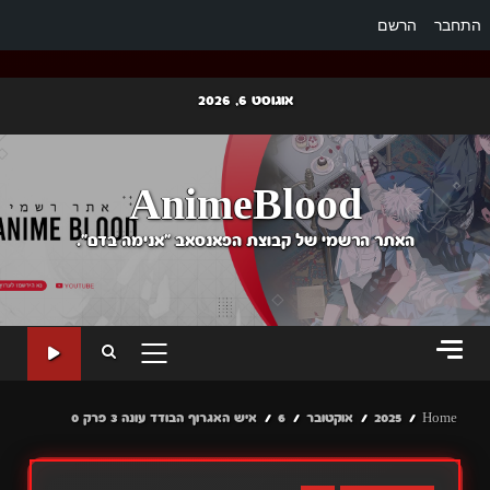
התחבר
הרשם
Ski
אוגוסט 6, 2026
t
conten
AnimeBlood
האתר הרשמי של קבוצת הפאנסאב "אנימה בדם".
PRIMARY
MENU
Home
2025
אוקטובר
6
איש האגרוף הבודד עונה 3 פרק 0