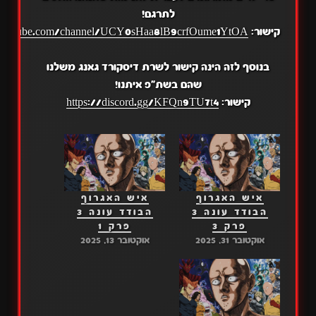
לתרגם!
קישור:
.youtube.com/channel/UCY0sHaa8lB9crfOume1YtOA
בנוסף לזה הינה קישור לשרת דיסקורד גאנג משלנו
שהם בשת"פ איתנו!
קישור:
https://discord.gg/KFQn9TU7t4
איש האגרוף
איש האגרוף
הבודד עונה 3
הבודד עונה 3
פרק 3
פרק 1
אוקטובר 31, 2025
אוקטובר 13, 2025