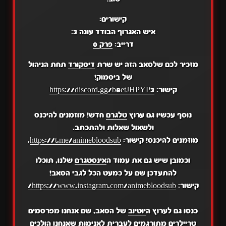
קישורים:
איש האגרוף הבודד עונה 3:
דרייב:
פרק 0
מזכיר לכם שלסאב הזה יש שרת
דיסקורד
תחת הניהול
של ביסמוק!
קישור:
https://discord.gg/b8etJHPYP3
נוסף עכשיו גם ערוץ
טלגרם
חדש! מוזמנים להיכנס
ולשאול שאלות ולהתכתב.
מוזמנים להיכנס! קישור:
https://t.me/animebloodsub
.
וכמובן שיש גם את עמוד ה
אינסטגרם
שלנו, תוכלו
להתעדכן שם על כמעט הכל לגבי הסאב!
קישור:
https://www.instagram.com/animebloodsub/
כנסו גם לערוץ ה
יוטיוב
של הסאב, שם אנחנו מפרסמים
טריילרים מתורגמים לעברית לאנימות שאנחנו הולכים