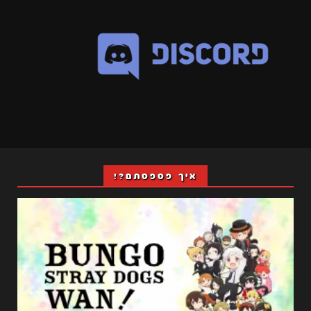
איך פספסתם?!