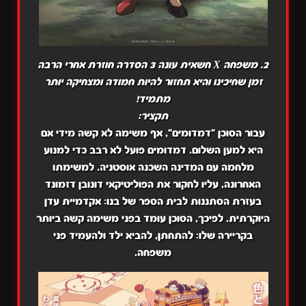
2. משפחה X חשאית עונה 3 הסדרה חוזרת אחרי הרבה
זמן שחיכינו והיא תחזור להיות חמודה ומצחיקה יותר
מתמיד!
תקציר:
עבור הסוכן "דמדומים", אף משימה לא קשה מידי אם
היא למען השלום. דמדומים פועל לא רבב כדי למנוע
מלחמה עם המדינה השכנה אוסטניה. למשימתו
האחרונה, עליו לחקור את הפוליטיקאי דונובן דזמונד
בעזרת הסתננות לבית הספר של בנו: אקדמיית עדן
היוקרתית. לפיכך, הסוכן עומד בפני משימה קשה ביותר
בקריירה שלו: להתחתן, להביא ילד ולהעמיד פני
משפחה.