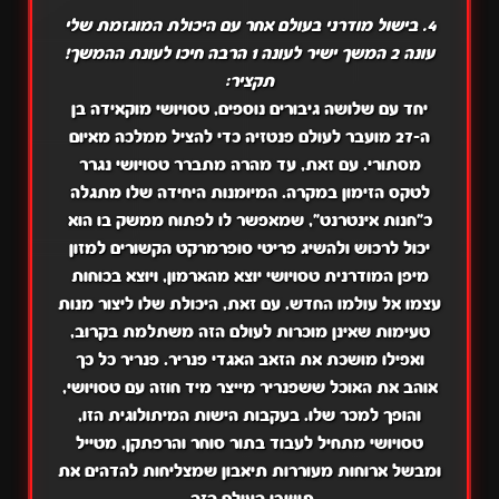
4. בישול מודרני בעולם אחר עם היכולת המוגזמת שלי
עונה 2 המשך ישיר לעונה 1 הרבה חיכו לעונת ההמשך!
תקציר:
יחד עם שלושה גיבורים נוספים, טסויושי מוקאידה בן
ה-27 מועבר לעולם פנטזיה כדי להציל ממלכה מאיום
מסתורי. עם זאת, עד מהרה מתברר טסויושי נגרר
לטקס הזימון במקרה. המיומנות היחידה שלו מתגלה
כ"חנות אינטרנט", שמאפשר לו לפתוח ממשק בו הוא
יכול לרכוש ולהשיג פריטי סופרמרקט הקשורים למזון
מיפן המודרנית טסויושי יוצא מהארמון, ויוצא בכוחות
עצמו אל עולמו החדש. עם זאת, היכולת שלו ליצור מנות
טעימות שאינן מוכרות לעולם הזה משתלמת בקרוב,
ואפילו מושכת את הזאב האגדי פנריר. פנריר כל כך
אוהב את האוכל ששפנריר מייצר מיד חוזה עם טסויושי,
והופך למכר שלו. בעקבות הישות המיתולוגית הזו,
טסויושי מתחיל לעבוד בתור סוחר והרפתקן, מטייל
ומבשל ארוחות מעוררות תיאבון שמצליחות להדהים את
תושבי העולם הזה.