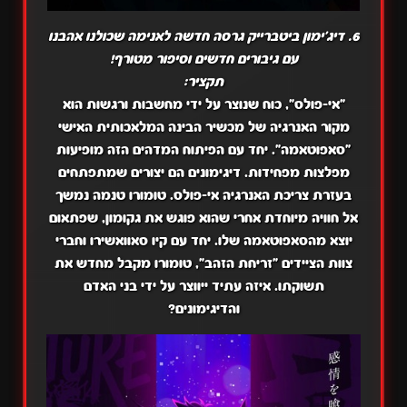
6. דיג'ימון ביטברייק גרסה חדשה לאנימה שכולנו אהבנו
עם גיבורים חדשים וסיפור מטורף!
תקציר:
"אי-פולס", כוח שנוצר על ידי מחשבות ורגשות הוא
מקור האנרגיה של מכשיר הבינה המלאכותית האישי
"סאפוטאמה". יחד עם הפיתוח המדהים הזה מופיעות
מפלצות מפחידות. דיגימונים הם יצורים שמתפתחים
בעזרת צריכת האנרגיה אי-פולס. טומורו טנמה נמשך
אל חוויה מיוחדת אחרי שהוא פוגש את גקומון, שפתאום
יוצא מהסאפוטאמה שלו. יחד עם קיו סאוואשירו וחברי
צוות הציידים "זריחת הזהב", טומורו מקבל מחדש את
תשוקתו. איזה עתיד ייווצר על ידי בני האדם
והדיגימונים?