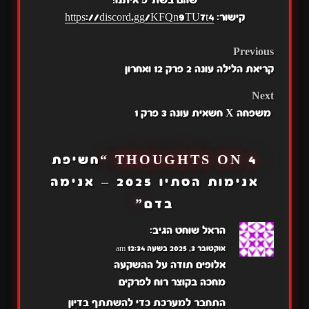
שהם בשת"פ איתנו!
קישור:
https://discord.gg/KFQn9TU7t4
POST
Previous
קריאת הלילה עונה 2 פרק 12 ואחרון
NAVIGATION
Next
משפחה X חשאית עונה 3 פרק 1
4 THOUGHTS ON “
חשיפת
אנימות הסתיו 2025 – אנימה
בדם
”
הראל שוחט
הגיב:
אוקטובר 3, 2025 בשעה 12:34 am
אלופים תודה על ההשקעה
מחכה בקוצר רוח לפרקים
התחבר למערכת כדי להשתתף בדיון