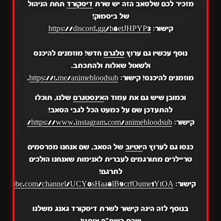
מזכיר לכם שלסאב הזה יש שרת
דיסקורד
תחת הניהול
של ביסמוק!
קישור:
https://discord.gg/b8etJHPYP3
נוסף עכשיו גם ערוץ
טלגרם
חדש! מוזמנים להיכנס
ולשאול שאלות ולהתכתב.
מוזמנים להיכנס! קישור:
https://t.me/animebloodsub
.
וכמובן שיש גם את עמוד ה
אינסטגרם
שלנו, תוכלו
להתעדכן שם על כמעט הכל לגבי הסאב!
קישור:
https://www.instagram.com/animebloodsub/
כנסו גם לערוץ ה
יוטיוב
של הסאב, שם אנחנו מפרסמים
טריילרים מתורגמים לעברית לאנימות שאנחנו הולכים
לתרגם!
קישור:
.youtube.com/channel/UCY0sHaa8lB9crfOume1YtOA
בנוסף לזה הינה קישור לשרת דיסקורד גאנג משלנו