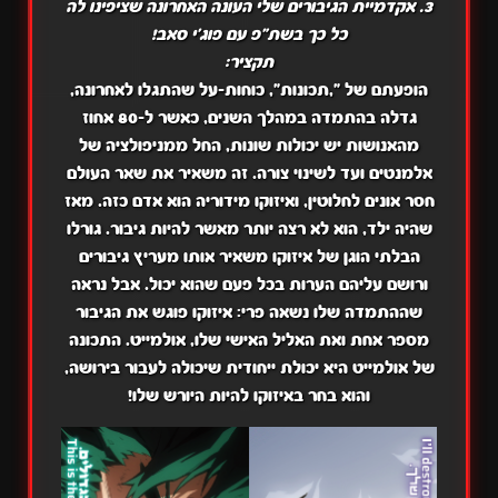
3. אקדמיית הגיבורים שלי העונה האחרונה שציפינו לה
כל כך בשת"פ עם פוג'י סאב!
תקציר:
הופעתם של ",תכונות", כוחות-על שהתגלו לאחרונה,
גדלה בהתמדה במהלך השנים, כאשר ל-80 אחוז
מהאנושות יש יכולות שונות, החל ממניפולציה של
אלמנטים ועד לשינוי צורה. זה משאיר את שאר העולם
חסר אונים לחלוטין, ואיזוקו מידוריה הוא אדם כזה. מאז
שהיה ילד, הוא לא רצה יותר מאשר להיות גיבור. גורלו
הבלתי הוגן של איזוקו משאיר אותו מעריץ גיבורים
ורושם עליהם הערות בכל פעם שהוא יכול. אבל נראה
שההתמדה שלו נשאה פרי: איזוקו פוגש את הגיבור
מספר אחת ואת האליל האישי שלו, אולמייט. התכונה
של אולמייט היא יכולת ייחודית שיכולה לעבור בירושה,
והוא בחר באיזוקו להיות היורש שלו!