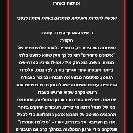
אנימות באתר!
ועכשיו להכרזת האנימות שנתרגם בעונת הסתיו 2025:
1.
איש האגרוף הבודד עונה 3
תקציר:
סאיטמה הוא גיבור רק כתחביב. לאחר שלוש שנים של
"אימונים מיוחדים" הוא כל כך חזק שהוא כמעט בלתי
מנוצח. בעצם, הוא חזק מידי. אפילו אויביו המרתיעים
ביותר מובסים אחרי אגרוף בודד. לצד גנוס, תלמידו
הנאמן, סאיטמה מבצע את חובותיו כגיבור באגודת
הגיבורים. עכשיו סאיטמה יוצא למסע חדש בחיפוש אחר
ריגוש הקרב שהוא הרגיש בעברו.
יום אחד, מפלצות החברות בארגון המפלצות, חטפו את
בנו של מנהל ארגון הגיבורים. הגיבורים החזקים ביותר
מתכננים פשיטה על מחבוא ארגון המפלצות כדי להציל
את בן הערובה. אך בינתיים, גארו – "מפלצת אנושית"
שנלקחה בידי ארגון המפלצות במהלך קרב עם הגיבורים