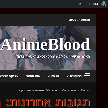
אודות
התחבר
הרשם
וורדפרס
Skip
אוגוסט 7, 2026
to
content
AnimeBlood
האתר הרשמי של קבוצת הפאנסאב "אנימה בדם".
פרויקטים
מנגות
צוות האתר:
אינדקס אנימות
Home
2025
יולי
28
ליל החתולים החיים פרק 4