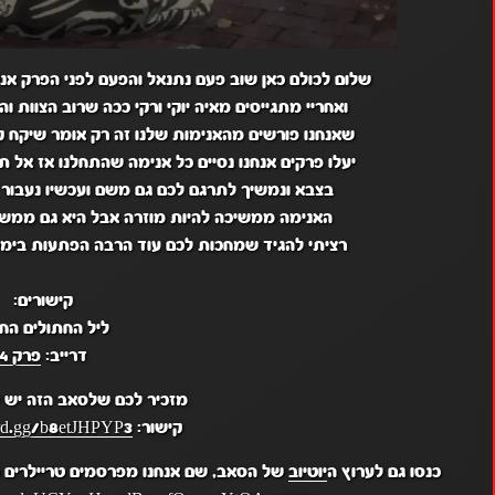
שלום לכולם כאן שוב פעם נתנאל והפעם לפני הפרק אני
ואחריי מתגייסים מאיה יוקי ורקי ככה שרוב הצוות ו
שאנחנו פורשים מהאנימות שלנו זה רק אומר שיקח ק
יעלו פרקים אנחנו נסיים כל אנימה שהתחלנו אז אל תד
בצבא ונמשיך לתרגם לכם גם משם ועכשיו נעבור ל
האנימה ממשיכה להיות מוזרה אבל היא גם ממש 
רציתי להגיד שמחכות לכם עוד הרבה הפתעות בימים
קישורים:
ליל החתולים החי
דרייב:
פרק 4
מזכיר לכם שלסאב הזה יש
קישור:
ord.gg/b8etJHPYP3
כנסו גם לערוץ ה
יוטיוב
של הסאב, שם אנחנו מפרסמים טריילרים מ