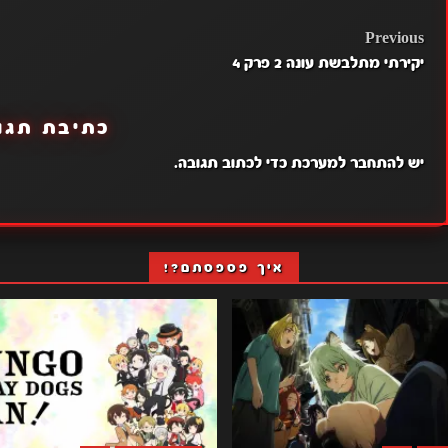
POST
Previous
יקירתי מתלבשת עונה 2 פרק 4
NAVIGATION
כתיבת תגו
יש
להתחבר למערכת
כדי לכתוב תגובה.
איך פספסתם?!