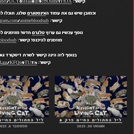
קישור:
hannel/UCY0sHaa8lB9crfOume1YtOA
וכמובן שיש גם את עמוד ה
אינסטגרם
שלנו, תוכלו ל
קישור:
gram.com/animebloodsub/
נוסף עכשיו גם ערוץ
טלגרם
חדש! מוזמנים לה
מוזמנים להיכנס! קישור:
bloodsub
בנוסף לזה הינה קישור לשרת דיסקורד גא
קישור:
ord.gg/KFQn9TU7t4
ליל החתולים החיים פרק 8
ליל החתולים החיים 
אוגוסט 30, 2025
ספטמבר 6, 2025