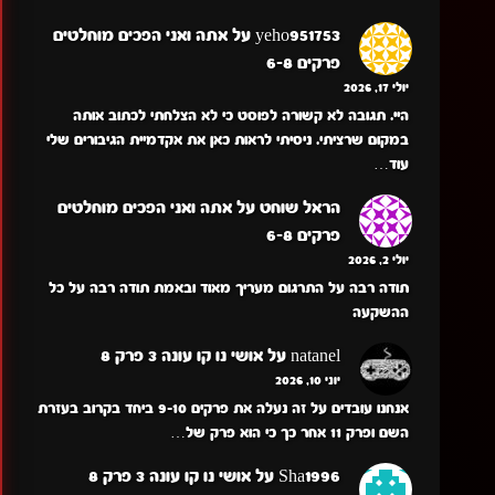
yeho951753
על
אתה ואני הפכים מוחלטים
פרקים 6-8
יולי 17, 2026
היי. תגובה לא קשורה לפוסט כי לא הצלחתי לכתוב אותה
במקום שרציתי. ניסיתי לראות כאן את אקדמיית הגיבורים שלי
עוד…
הראל שוחט
על
אתה ואני הפכים מוחלטים
פרקים 6-8
יולי 2, 2026
תודה רבה על התרגום מעריך מאוד ובאמת תודה רבה על כל
ההשקעה
natanel
על
אושי נו קו עונה 3 פרק 8
יוני 10, 2026
אנחנו עובדים על זה נעלה את פרקים 9-10 ביחד בקרוב בעזרת
השם ופרק 11 אחר כך כי הוא פרק של…
Sha1996
על
אושי נו קו עונה 3 פרק 8