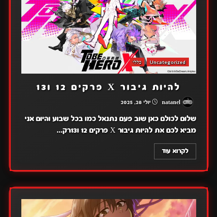
Uncategorized
כללי
להיות גיבור X פרקים 12 ו13
natanel
יולי 28, 2025
שלום לכולם כאן שוב פעם נתנאל כמו בכל שבוע והיום אני
מביא לכם את להיות גיבור X פרקים 12 ו13רק...
לקרוא עוד