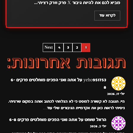
מביא לכם את להיות גיבור X פרק 11רק רציתי...
לקרוא עוד
POSTS
Next
4
3
2
1
PAGINATION
yeho951753
על
אתה ואני הפכים מוחלטים פרקים 6-
8
יולי 17, 2026
היי. תגובה לא קשורה לפוסט כי לא הצלחתי לכתוב אותה במקום שרציתי.
ניסיתי לראות כאן את אקדמיית הגיבורים שלי עוד…
הראל שוחט
על
אתה ואני הפכים מוחלטים פרקים 6-8
יולי 2, 2026