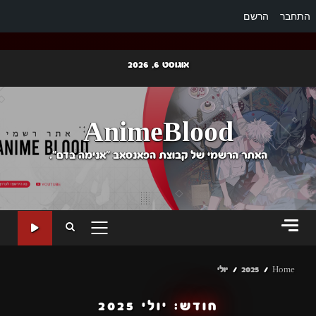
התחבר
הרשם
Ski
אוגוסט 6, 2026
t
conten
AnimeBlood
האתר הרשמי של קבוצת הפאנסאב "אנימה בדם".
PRIMARY
MENU
Home
2025
יולי
חודש:
יולי 2025