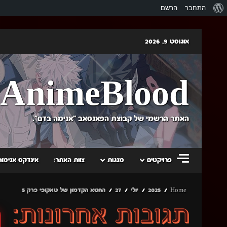
אודות
התחבר
הרשם
וורדפרס
Skip
אוגוסט 9, 2026
to
content
AnimeBlood
האתר הרשמי של קבוצת הפאנסאב "אנימה בדם".
פרויקטים
מנגות
צוות האתר:
אינדקס אנימות
Home
2025
יולי
27
החטא הקדמון של טאקופי פרק 5