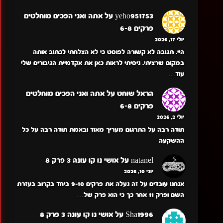
yeho951753
על
אתה ואני הפכים מוחלטים
פרקים 6-8
יולי 17, 2026
היי. תגובה לא קשורה לפוסט כי לא הצלחתי לכתוב אותה
במקום שרציתי. ניסיתי לראות כאן את אקדמיית הגיבורים שלי
עוד…
הראל שוחט
על
אתה ואני הפכים מוחלטים
פרקים 6-8
יולי 2, 2026
תודה רבה על התרגום מעריך מאוד ובאמת תודה רבה על כל
ההשקעה
natanel
על
אושי נו קו עונה 3 פרק 8
יוני 10, 2026
אנחנו עובדים על זה נעלה את פרקים 9-10 ביחד בקרוב בעזרת
השם ופרק 11 אחר כך כי הוא פרק של…
Sha1996
על
אושי נו קו עונה 3 פרק 8