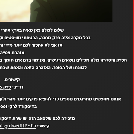
שלום לכולם כאן מאיה בארץ אחרי לו
בכל מקרה איזה פרק מחכה, הבטחתי טוויסטים וקי
אז אני לא אחפור לכם יותר מידי ו
אזהרת צפייה:
הפרק והסדרה כולה מכילים נושאים רגישים, ואנימה בדם אינו תומך ב
לכוונתו של הסופר, האזהרה הזאת והאחת שבתח
קישורים:
דרייב:
פרק 5
אנחנו מחפשים מתרגמים נוספים כדי להוציא פרקים יותר מהר ולע
בדיסקורד לרקי (reki7800)
מזכירה לכם שלסאב הזה יש שרת
דיסקו
קישור:
ord.gg/b8etJHPYP3