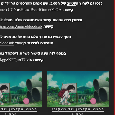
כנסו גם לערוץ ה
יוטיוב
של הסאב, שם אנחנו מפרסמים טריילרים מ
קישור:
hannel/UCY0sHaa8lB9crfOume1YtOA
וכמובן שיש גם את עמוד ה
אינסטגרם
שלנו, תוכלו ל
קישור:
gram.com/animebloodsub/
נוסף עכשיו גם ערוץ
טלגרם
חדש! מוזמנים לה
מוזמנים להיכנס! קישור:
bloodsub
בנוסף לזה הינה קישור לשרת דיסקורד גא
קישור:
ord.gg/KFQn9TU7t4
החטא הקדמון של טאקופי
החטא הקדמון של 
פרק 4
פרק 2