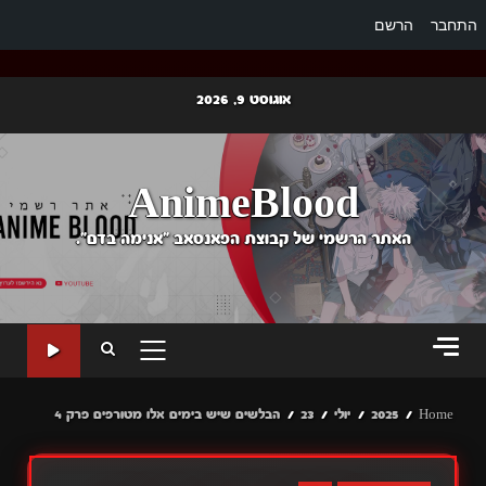
התחבר
הרשם
Ski
אוגוסט 9, 2026
t
conten
AnimeBlood
האתר הרשמי של קבוצת הפאנסאב "אנימה בדם".
PRIMARY
MENU
Home
2025
יולי
23
הבלשים שיש בימים אלו מטורפים פרק 4