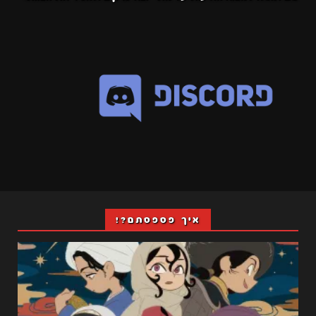
איך פספסתם?!