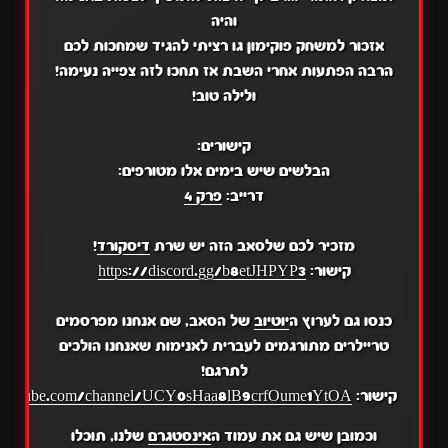
והיה
אזכור למשחק פוקימון גו רציתי להגיד שמחכות לכם
הרבה הפתעות אחרי השבת אז תחכו לזה צפייה נעימה!
ולילה טוב!
קישורים:
הבלשים שיש בימים אלו מטורפים:
דרייב:
פרק 4
מזכיר לכם שלסאב הזה יש שרת
דיסקורד
!
קישור:
https://discord.gg/b8etJHPYP3
כנסו גם לערוץ ה
יוטיוב
של הסאב, שם אנחנו מפרסמים
טריילרים מתורגמים לעברית לאנימות שאנחנו הולכים
לתרגם!
קישור:
.youtube.com/channel/UCY0sHaa8lB9crfOume1YtOA
וכמובן שיש גם את עמוד ה
אינסטגרם
שלנו, תוכלו