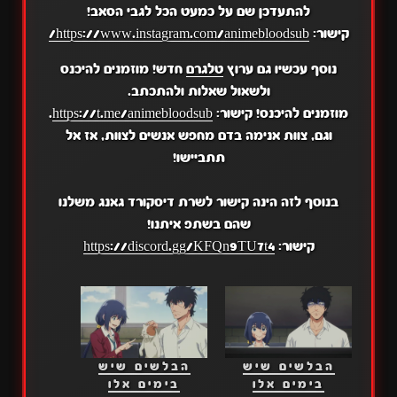
להתעדכן שם על כמעט הכל לגבי הסאב!
קישור:
https://www.instagram.com/animebloodsub/
נוסף עכשיו גם ערוץ
טלגרם
חדש! מוזמנים להיכנס
ולשאול שאלות ולהתכתב.
מוזמנים להיכנס! קישור:
https://t.me/animebloodsub
.
וגם, צוות אנימה בדם מחפש אנשים לצוות, אז אל
תתביישו!
בנוסף לזה הינה קישור לשרת דיסקורד גאנג משלנו
שהם בשתפ איתנו!
קישור:
https://discord.gg/KFQn9TU7t4
הבלשים שיש
הבלשים שיש
בימים אלו
בימים אלו