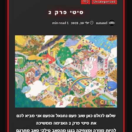
Uncategorized
כללי
סיטי פרק 2
1 min read
natanel
יולי 20, 2025
שלום לכולם כאן שוב פעם נתנאל והפעם אני מביא לכם
את סיטי פרק 2 האנימה ממשיכה
להיות מוזרה ומצחיקה בנגו מהסאב סילקי סאב מתרגם