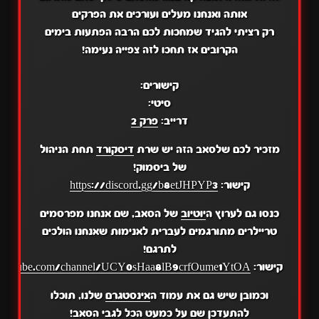
אותה ואנחנו מעלים ועורכים את הפרקים
רק רציתי להגיד שמחכות לכם הרבה הפתעות בימים
הקרובים אז תחכו לזה צפייה נעימה!
קישורים:
סיטי:
דרייב:
פרק 2
מזכיר לכם שלסאב הזה יש שרת
דיסקורד
תחת הניהול
של ביסמוק!
קישור:
https://discord.gg/b8etJHPYP3
כנסו גם לערוץ ה
יוטיוב
של הסאב, שם אנחנו מפרסמים
טריילרים מתורגמים לעברית לאנימות שאנחנו הולכים
לתרגם!
קישור:
.youtube.com/channel/UCY0sHaa8lB9crfOume1YtOA
וכמובן שיש גם את עמוד ה
אינסטגרם
שלנו, תוכלו
להתעדכן שם על כמעט הכל לגבי הסאב!