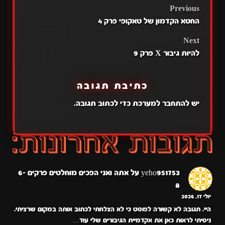
POST
Previous
החטא הקדמון של טאקופי פרק 4
NAVIGATION
Next
להיות גיבור X פרק 9
כתיבת תגובה
יש
להתחבר למערכת
כדי לכתוב תגובה.
yeho951753
על
אתה ואני הפכים מוחלטים פרקים 6-
8
יולי 17, 2026
היי. תגובה לא קשורה לפוסט כי לא הצלחתי לכתוב אותה במקום שרציתי.
ניסיתי לראות כאן את אקדמיית הגיבורים שלי עוד…