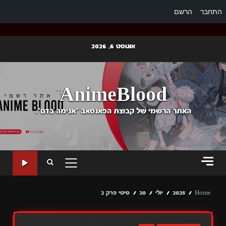
התחבר
הרשם
Ski
אוגוסט 6, 2026
t
conten
AnimeBlood
האתר הרשמי של קבוצת הפאנסאב "אנימה בדם".
PRIMARY
MENU
Home
2025
יולי
20
סיטי פרק 2