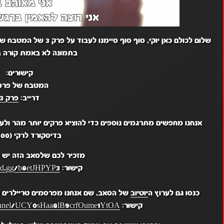
שלום לכולם כאן יוקי, סו
בתמונה לא באמת קורה 
קישורים:
המטבח של פרמ
דרייב:
פרק 3
אנחנו מחפשים מתרגמים נוספים כדי להוציא פרקים יותר מהר ולע
בדיסקורד לרקי (reki7800)
מזכיר לכם שלסאב הזה יש
קישור:
ord.gg/b8etJHPYP3
כנסו גם לערוץ ה
יוטיוב
של הסאב, שם אנחנו מפרסמים טריילרים מ
קישור:
hannel/UCY0sHaa8lB9crfOume1YtOA