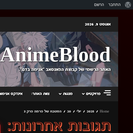
אודות
התחבר
הרשם
וורדפרס
Skip
אוגוסט 9, 2026
to
content
AnimeBlood
האתר הרשמי של קבוצת הפאנסאב "אנימה בדם".
פרויקטים
מנגות
צוות האתר:
אינדקס אנימות
Home
2025
יולי
20
המטבח של פרמה פרק 3