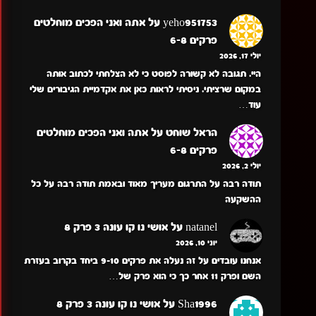
yeho951753
על
אתה ואני הפכים מוחלטים
פרקים 6-8
יולי 17, 2026
היי. תגובה לא קשורה לפוסט כי לא הצלחתי לכתוב אותה
במקום שרציתי. ניסיתי לראות כאן את אקדמיית הגיבורים שלי
עוד…
הראל שוחט
על
אתה ואני הפכים מוחלטים
פרקים 6-8
יולי 2, 2026
תודה רבה על התרגום מעריך מאוד ובאמת תודה רבה על כל
ההשקעה
natanel
על
אושי נו קו עונה 3 פרק 8
יוני 10, 2026
אנחנו עובדים על זה נעלה את פרקים 9-10 ביחד בקרוב בעזרת
השם ופרק 11 אחר כך כי הוא פרק של…
Sha1996
על
אושי נו קו עונה 3 פרק 8