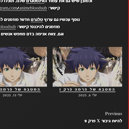
וכמובן שיש גם את עמוד ה
אינסטגרם
שלנו, תוכלו ל
קישור:
gram.com/animebloodsub/
נוסף עכשיו גם ערוץ
טלגרם
חדש! מוזמנים לה
מוזמנים להיכנס! קישור:
bloodsub
וגם, צוות אנימה בדם מחפש אנשים ל
המטבח של פרמה פרק 1
המטבח של פרמה פ
יולי 6, 2025
יולי 13, 2025
POST
Previous
להיות גיבור X פרק 9
NAVIGATION