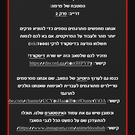
המטבח של פרמה:
דרייב:
פרק 2
אנחנו מחפשים מתרגמים נוספים כדי להוציא פרקים
יותר מהר ולעבוד על הפרויקטים, אם בא לכם לנסות
תשלחו הודעה בדיסקורד לרקי (reki7800)
מזכיר לכם שלסאב הזה יש שרת
דיסקורד
!
קישור:
https://discord.gg/b8etJHPYP3
כנסו גם לערוץ ה
יוטיוב
של הסאב, שם אנחנו מפרסמים
טריילרים מתורגמים לעברית לאנימות שאנחנו הולכים
לתרגם!
קישור:
.youtube.com/channel/UCY0sHaa8lB9crfOume1YtOA
וכמובן שיש גם את עמוד ה
אינסטגרם
שלנו, תוכלו
להתעדכן שם על כמעט הכל לגבי הסאב!
קישור:
https://www.instagram.com/animebloodsub/