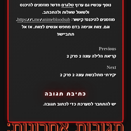
נוסף עכשיו גם ערוץ
טלגרם
חדש! מוזמנים להיכנס
ולשאול שאלות ולהתכתב.
מוזמנים להיכנס! קישור:
https://t.me/animebloodsub
.
וגם, צוות אנימה בדם מחפש אנשים לצוות, אז אל
תתביישו!
POST
Previous
קריאת הלילה עונה 2 פרק 2
NAVIGATION
Next
יקירתי מתלבשת עונה 2 פרק 2
כתיבת תגובה
יש
להתחבר למערכת
כדי לכתוב תגובה.