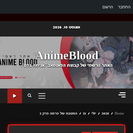
התחבר
הרשם
Ski
אוגוסט 10, 2026
t
conten
AnimeBlood
האתר הרשמי של קבוצת הפאנסאב "אנימה בדם".
PRIMARY
MENU
Home
2025
יולי
13
המטבח של פרמה פרק 2