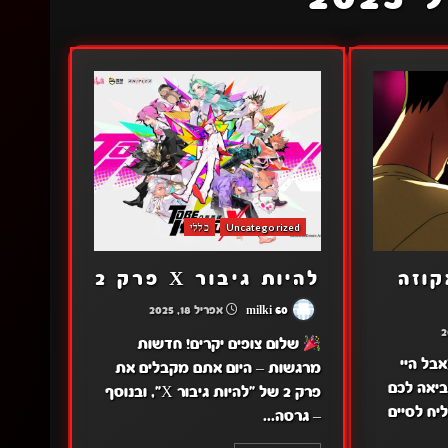
Uncategorized
כללי
וזה
להיות גיבור X פרק 2
milki 60
אפריל 18, 2025
שלום צופים יקרים! חדשות
בל היי
מרגשות – היום אתם מקבלים את
ביאה לכם
פרק 2 של "להיות גיבור X", ובנוסף
להצליח לסיים
– גרסה...