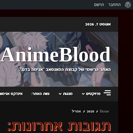
אודות
התחבר
הרשם
וורדפרס
Skip
אוגוסט 7, 2026
to
content
AnimeBlood
האתר הרשמי של קבוצת הפאנסאב "אנימה בדם".
פרויקטים
מנגות
צוות האתר:
אינדקס אנימות
Home
2025
אפריל