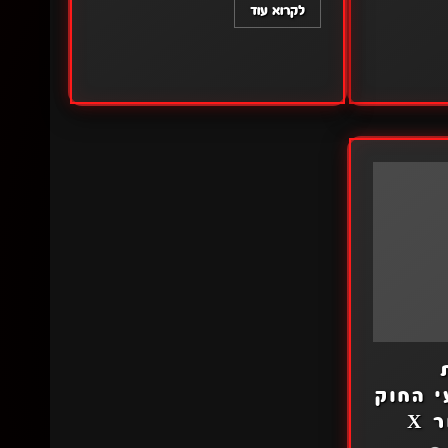
לקרוא עוד
י החוק
 X