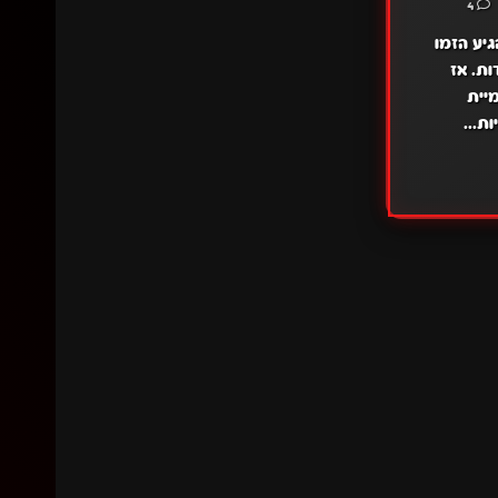
4
גיע הזמו
ת. אז
יית
ת...