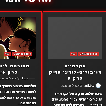
Uncategorized
כללי
Uncategorized
כללי
אקדמיית
מאורסת ליאק
הגיבורים-פורעי החוק
פרק 6!
פרק 3
Talya
אפריל 25, 2025
שלוםםם באיחור מטורף (א
milki 60
אפריל 25, 2025
לפחות עשיתי את זה), מ
שבת שלום. פרק 3 של אקדמיית
את פרק 6. אני רוצה 
הגיבורים החדש. צפייה מהנה. פרק
לתרגם את...
3: דרייב מזכירה לכם שלסאב