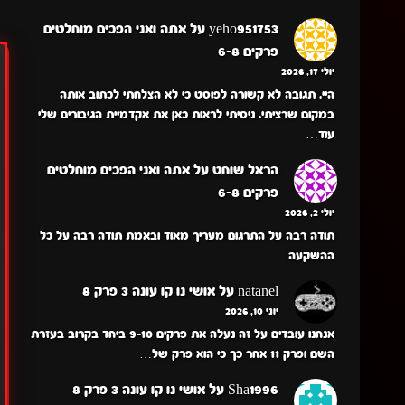
yeho951753
על
אתה ואני הפכים מוחלטים
פרקים 6-8
יולי 17, 2026
היי. תגובה לא קשורה לפוסט כי לא הצלחתי לכתוב אותה
במקום שרציתי. ניסיתי לראות כאן את אקדמיית הגיבורים שלי
עוד…
הראל שוחט
על
אתה ואני הפכים מוחלטים
פרקים 6-8
יולי 2, 2026
תודה רבה על התרגום מעריך מאוד ובאמת תודה רבה על כל
ההשקעה
natanel
על
אושי נו קו עונה 3 פרק 8
יוני 10, 2026
אנחנו עובדים על זה נעלה את פרקים 9-10 ביחד בקרוב בעזרת
השם ופרק 11 אחר כך כי הוא פרק של…
Sha1996
על
אושי נו קו עונה 3 פרק 8