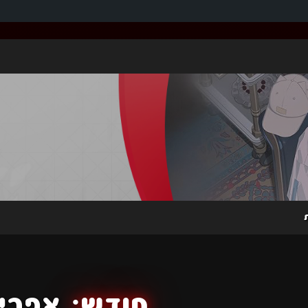
חודש:
אפריל 5