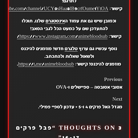
לתרגם!
קישור:
.youtube.com/channel/UCY0sHaa8lB9crfOume1YtOA
וכמובן שיש גם את עמוד ה
אינסטגרם
שלנו, תוכלו
להתעדכן שם על כמעט הכל לגבי הסאב!
קישור:
https://www.instagram.com/animebloodsub/
נוסף עכשיו גם ערוץ
טלגרם
חדש! מוזמנים להיכנס
ולשאול שאלות ולהתכתב.
מוזמנים להיכנס! קישור:
https://t.me/animebloodsub
.
POST
Previous
אסובי אסובסה – ספיישלים ו-OVA
NAVIGATION
Next
מגדל האל פרקים 4 ו-5 + עדכון לספיי פמילי.
3 THOUGHTS ON “
פבל פרקים
”
16-17