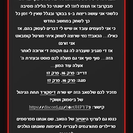
מבקרוב! אז תצפו לזה! לא ישנתי כל הלילה מסיבה
כלשהי אני עושה ריצות ב-5 בבוקר ובגלל שאין לי זמן כל
כך לשחק במחשב החדש
כי אני לפעמים עובד או שיש לי דברים לעסוק בהם, אז
כאילו… הכאב!!! (מי שרוצה לשחק איתי מורטל קומבאט
אני זורם)
אז די מגניב שעברה לה גם תקופה די ארוכה לאתר
הזה… סוף סוף אני גם מעלה לכם פוסט ובעזרת ה'
אעלה עוד המון…
דרייב:
פרק 16
,
פרק 17
מגה:
פרק 16
,
פרק 17
מזכיר לכם שלסאב הזה יש שרת
דיסקורד
תחת הניהול
של ביסמוק ושוקי!
קישור:
https://discord.gg/b8etJHPYP3
כנסו גם לערוץ ה
יוטיוב
של הסאב, שם אנחנו מפרסמים
טריילרים מתורגמים לעברית לאנימות שאנחנו הולכים