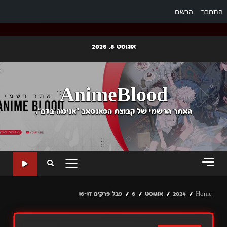
התחבר
הרשם
Ski
אוגוסט 8, 2026
t
conten
AnimeBlood
האתר הרשמי של קבוצת הפאנסאב "אנימה בדם".
PRIMARY
MENU
Home
2024
אוגוסט
6
פבל פרקים 16-17