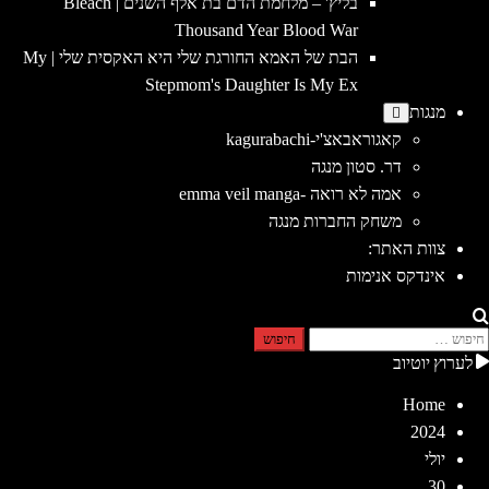
בליץ' – מלחמת הדם בת אלף השנים | Bleach
Thousand Year Blood War
הבת של האמא החורגת שלי היא האקסית שלי | My
Stepmom's Daughter Is My Ex
מנגות
קאגוראבאצ'י-kagurabachi
דר. סטון מנגה
אמה לא רואה -emma veil manga
משחק החברות מנגה
צוות האתר:
אינדקס אנימות
יפוש:
לערוץ יוטיוב
Home
2024
יולי
30