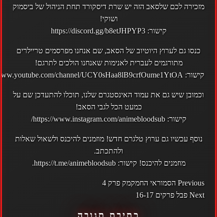
מזכירה לכם שלסאב הזה יש שרת
דיסקורד
תחת הניהול של ביסמוק
ושוקי!
קישור:
https://discord.gg/b8etJHPYP3
כנסו גם לערוץ ה
יוטיוב
של הסאב, שם אנחנו מפרסמים טריילרים
מתורגמים לעברית לאנימות שאנחנו הולכים לתרגם!
קישור:
//www.youtube.com/channel/UCY0sHaa8lB9crfOume1YtOA
וכמובן שיש גם את עמוד ה
אינסטגרם
שלנו, תוכלו להתעדכן שם על
כמעט הכל לגבי הסאב!
קישור:
https://www.instagram.com/animebloodsub/
נוסף עכשיו גם ערוץ
טלגרם
חדש! מוזמנים להיכנס ולשאול שאלות
ולהתכתב.
מוזמנים להיכנס! קישור:
https://t.me/animebloodsub
.
POST
Previous
הסמוראי החמקמק פרק 4
NAVIGATION
Next
פבל פרקים 16-17
כתיבת תגובה