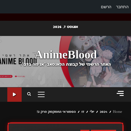
התחבר
הרשם
Ski
אוגוסט 7, 2026
t
conten
AnimeBlood
האתר הרשמי של קבוצת הפאנסאב "אנימה בדם".
PRIMARY
MENU
Home
2024
יולי
17
הסמוראי החמקמק פרק 2!