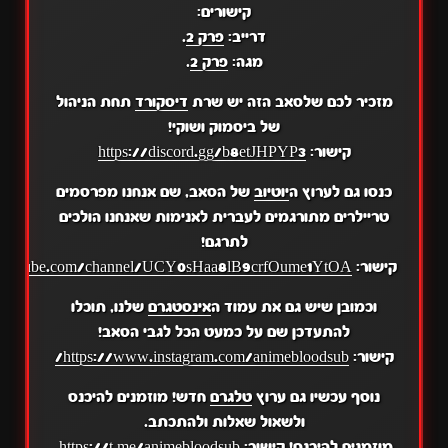
קישורים:
דרייב:
פרק 2
.
מגה:
פרק 2
.
מזכיר לכם שלסאב הזה יש שרת
דיסקורד
תחת הניהול
של ביסמוק ושוקי!
קישור:
https://discord.gg/b8etJHPYP3
כנסו גם לערוץ ה
יוטיוב
של הסאב, שם אנחנו מפרסמים
טריילרים מתורגמים לעברית לאנימות שאנחנו הולכים
לתרגם!
קישור:
.youtube.com/channel/UCY0sHaa8lB9crfOume1YtOA
וכמובן שיש גם את עמוד ה
אינסטגרם
שלנו, תוכלו
להתעדכן שם על כמעט הכל לגבי הסאב!
קישור:
https://www.instagram.com/animebloodsub/
נוסף עכשיו גם ערוץ
טלגרם
חדש! מוזמנים להיכנס
ולשאול שאלות ולהתכתב.
מוזמנים להיכנס! קישור:
https://t.me/animebloodsub
.