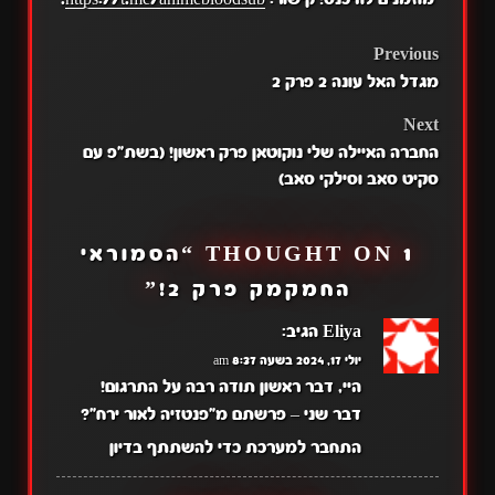
POST
Previous
מגדל האל עונה 2 פרק 2
NAVIGATION
Next
החברה האיילה שלי נוקוטאן פרק ראשון! (בשת"פ עם
סקיט סאב וסילקי סאב)
1 THOUGHT ON “
הסמוראי
החמקמק פרק 2!
”
Eliya
הגיב:
יולי 17, 2024 בשעה 8:37 am
היי, דבר ראשון תודה רבה על התרגום!
דבר שני – פרשתם מ"פנטזיה לאור ירח"?
התחבר למערכת כדי להשתתף בדיון