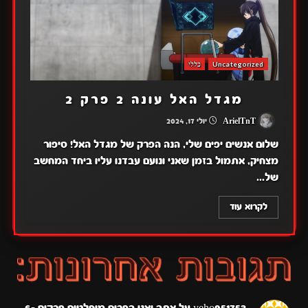
Uncategorized
כללי
מגדל האל עונה 2 פרק 2
ArielTnT
יולי 17, 2024
שלום אנשים יפים שלי, הנה הפרק של מגדל האל! סיפור
מצחיק, אתמול בזמן שאני ונועם עבדנו עליו ביחד המחשב
של...
לקרוא עוד
yeho951753
על
אתה ואני הפכים מוחלטים פרקים 6-