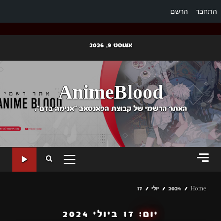
התחבר
הרשם
Ski
אוגוסט 9, 2026
t
conten
AnimeBlood
האתר הרשמי של קבוצת הפאנסאב "אנימה בדם".
PRIMARY
MENU
Home
2024
יולי
17
יום:
17 ביולי 2024