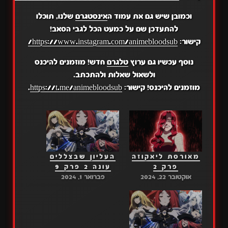
וכמובן שיש גם את עמוד ה
אינסטגרם
שלנו, תוכלו
להתעדכן שם על כמעט הכל לגבי הסאב!
קישור:
https://www.instagram.com/animebloodsub/
נוסף עכשיו גם ערוץ
טלגרם
חדש! מוזמנים להיכנס
ולשאול שאלות ולהתכתב.
מוזמנים להיכנס! קישור:
https://t.me/animebloodsub
.
מאורסת ליאקוזה
העליון שבצללים
פרק 2
עונה 2 פרק 9
אוקטובר 22, 2024
פברואר 1, 2024