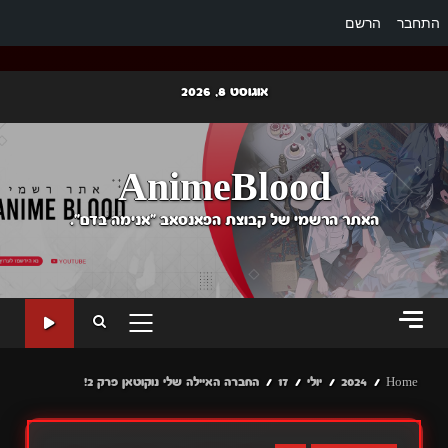
התחבר
הרשם
Ski
אוגוסט 8, 2026
t
conten
AnimeBlood
האתר הרשמי של קבוצת הפאנסאב "אנימה בדם".
PRIMARY
MENU
Home
2024
יולי
17
החברה האיילה שלי נוקוטאן פרק 2!