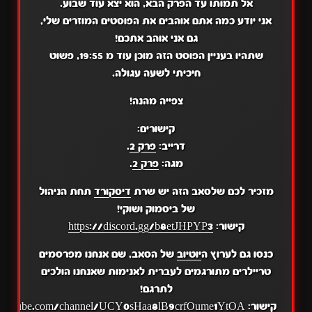
אל תמותו עד הפרק הבא, הוא יצא עוד שבוע.
אני יודע כמה אתם אוהבים את הפוסטים המוזרים שלי,
גם אני אוהב אתכם!
שתהיו בעניין הפוסט הזה מוכן עוד מ 19:55, פשוט
חיכיתי לשעה עגולה.
צפייה מהנה!
קישורים:
דרייב:
פרק 2
.
מגה:
פרק 2
.
מזכיר לכם שלסאב הזה יש שרת
דיסקורד
תחת הניהול
של ביסמוק ושוקי!
קישור:
https://discord.gg/b8etJHPYP3
כנסו גם לערוץ ה
יוטיוב
של הסאב, שם אנחנו מפרסמים
טריילרים מתורגמים לעברית לאנימות שאנחנו הולכים
לתרגם!
קישור:
.youtube.com/channel/UCY0sHaa8lB9crfOume1YtOA