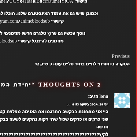
קישור: https://www.youtube.com/channel/UCY0sHaa8lB9crfOume1YtOA
וכמובן שיש גם את עמוד האינסטגרם שלנו, תוכלו 
קישור: https://www.instagram.com/animebloodsub/
נוסף עכשיו גם ערוץ טלגרם חדש! מוזמניםי 
מוזמנים להיכנס! קישור: https://t.me/animebloodsub.
POST
Previous
המקרה בו חזרתי לחיים בתור סליים עונה 3 פרק 12
NAVIGATION
2 THOUGHTS ON “
יחידת המתאב
lona
הגיב:
יוני 29, 2024 בשעה 8:53 pm
היי אני מתחננת בבקשה תתרגמו את האנימה מפלצת קטנ
שני פרקים או פרקים שכול שתי דקות נתקעים לשעה בב
חדשה
לקיץ?????????????????????????????????????????