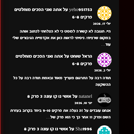
yeho951753
על
אתה ואני הפכים מוחלטים
פרקים 6-8
יולי 17, 2026
היי. תגובה לא קשורה לפוסט כי לא הצלחתי לכתוב אותה
במקום שרציתי. ניסיתי לראות כאן את אקדמיית הגיבורים שלי
עוד…
הראל שוחט
על
אתה ואני הפכים מוחלטים
פרקים 6-8
יולי 2, 2026
תודה רבה על התרגום מעריך מאוד ובאמת תודה רבה על כל
ההשקעה
natanel
על
אושי נו קו עונה 3 פרק 8
יוני 10, 2026
אנחנו עובדים על זה נעלה את פרקים 9-10 ביחד בקרוב בעזרת
השם ופרק 11 אחר כך כי הוא פרק של…
Sha1996
על
אושי נו קו עונה 3 פרק 8