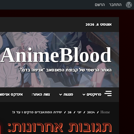
אודות
התחבר
הרשם
וורדפרס
Skip
אוגוסט 6, 2026
to
content
AnimeBlood
האתר הרשמי של קבוצת הפאנסאב "אנימה בדם".
פרויקטים
מנגות
צוות האתר:
אינדקס אנימות
Home
2024
יוני
28
יחידת המתאבדים פרקים 1 עד 3!