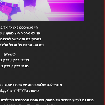
היי אנשיםםם כאן אריאל בפ
אני לא אחפור חוץ מהעניין 
לתמוך בנו אז אפשר להיכנס 
וזה זה.. עבדנו על זה כל הלילה
קישורים:
דרייב:
פרק 1
,
פרק 2
,
מגה:
פרק 1
,
פרק 2
,
מזכיר לכם שלסאב הזה יש שרת דיסקורד תח
קישור: https://discord.gg/b8etJHPYP3
כנסו גם לערוץ היוטיוב של הסאב, שם אנחנו מפרסמים טריילרים