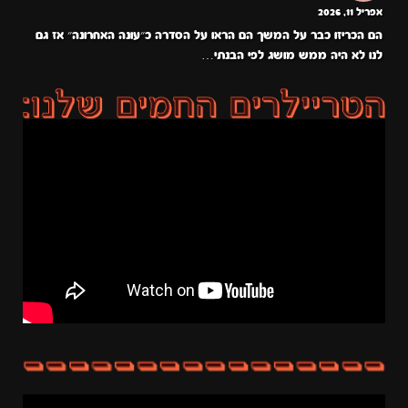
אפריל 11, 2026
הם הכריזו כבר על המשך הם הראו על הסדרה כ״עונה האחרונה״ אז גם
לנו לא היה ממש מושג לפי הבנתי…