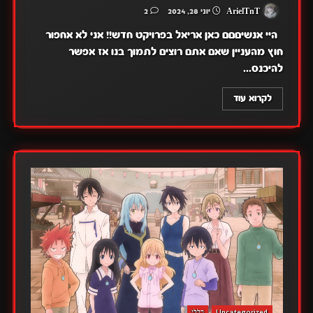
ArielTnT
יוני 28, 2024
2
היי אנשיםםם כאן אריאל בפרויקט חדש!! אני לא אחפור
חוץ מהעניין שאם אתם רוצים לתמוך בנו אז אפשר
להיכנס...
לקרוא עוד
Uncategorized
כללי