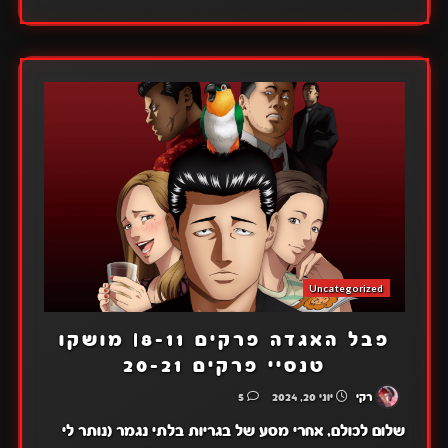
Uncategorized
פבל האגדה פרקים 8-11| מושקו
טנסיי פרקים 20-21
רקי
יוני 20, 2024
5
שלום לכולם, אחרי מסע של בגריות בלתי נגמר (נותר לי