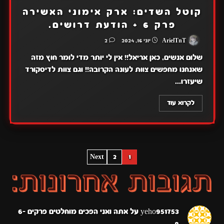
קוטל השדים: ארק אימוני האשירה
פרק 6 + הודעת דרושים.
ArielTnT
יוני 16, 2024
2
שלום אנשים, כאן אריאל!! אין לי יותר מדי לומר חוץ מזה
שאנחנו מחפשים צוות לעונה הקרובה!! וגם צוות לדיסקורד
שיעזרו...
לקרוא עוד
POSTS
Next
2
1
PAGINATION
yeho951753
על
אתה ואני הפכים מוחלטים פרקים 6-
8