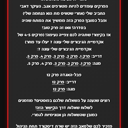
הפרקים עומדים להיות מטורפים אגב, העיקר דאבי
החביב שלי (אחרי שטוויס מת הוא הנחמה שלי)
ופבל כמובן! הפרק הזה ממשיך את המתח שהיה
בסדרה! וואו זה פרק טוב!
אז בקיצור! שתהיה לכם צפייה נעימה! (פרקים 4-5 של
אקדמיית הגיבורים שלי עונה 7 יעלו עד מחר)
אקדמיית הגיבורים שלי עונה 7:
דרייב:
פרק 1
,
פרק 2
,
פרק 3
,
פרק 4
,
פרק 5
,
מגה:
פרק 1
,
פרק 2
,
פרק 3
, פרק 4, פרק 5,
פבל-האגדה פרק 12
דרייב:
פרק 12
מגה:
פרק 12
רוצים שנענה על השאלות שלכם בפוסטים? מוזמנים
לשלוח שאלות דרך ה
קישור הזה
!
כמובן שהשאלות הן אנונימיות לגמרי.
מזכיר לכם שלסאב הזה יש שרת
דיסקורד
תחת הניהול