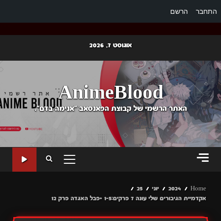
התחבר
הרשם
Ski
אוגוסט 7, 2026
t
conten
AnimeBlood
האתר הרשמי של קבוצת הפאנסאב "אנימה בדם".
PRIMARY
MENU
Home
2024
יוני
25
אקדמיית הגיבורים שלי עונה 7 פרקים:1-5 +פבל האגדה פרק 12