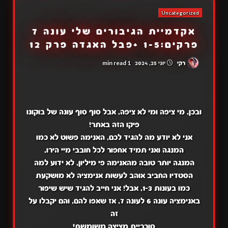
Uncategorized
אקדמיית הגיבורים שלי עונה 7
פרקים:1-5 +פבל האגדה פרק 12
1 min read
רקי
יוני 25, 2024
ובכן, מי ציפה ומי לא ציפה, אבל סוף סוף עונה של בוקונו
פיקו הזה באתר!
אני לא יודע מה להגיד לכם, האנימה פשוט לא כמו
המנגה ואני תמיד אחפור לכל חובבי מיי הירו,
המנגה יותר טובה מהאנימה פי מיליון, לא ידוע למה
הסטדיו החביב אוהב לעשות אנימציה לא מושקעת
כמו בעונות 1-3, אבל! אני חייב להגיד שיש שיפור
באנימציה עונה 6 לעונה 7, אז שאפו להם, והם יקבלו על
זה
סוכריית מציצה משומשת!