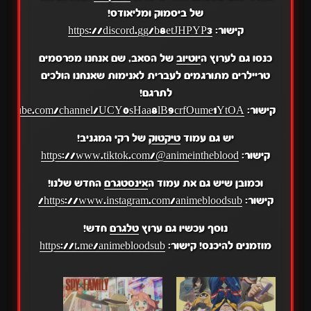
של ביסמוק ומליאודס!
קישור:
https://discord.gg/b8etJHPYP3
כנסו גם לערוץ ה
יוטיוב
של הסאב, שם אנחנו מפרסמים
טריילרים מתורגמים לעברית לאנימות שאנחנו הולכים
לתרגם!
קישור:
.youtube.com/channel/UCY0sHaa8lB9crfOume1YtOA
יש גם עמוד
טיקטוק
של רקי המגניב!
קישור:
https://www.tiktok.com/@animeintheblood
וכמובן שיש גם את עמוד ה
אינסטגרם
החדש שלנו!
קישור:
https://www.instagram.com/animebloodsub/
נוסף עכשיו גם ערוץ
טלגרם
חדש!
מוזמנים להיכנס! קישור:
https://t.me/animebloodsub