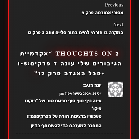
POST
Previous
אסובי אסובסה פרק 9
NAVIGATION
Next
המקרה בו חזרתי לחיים בתור סליים עונה 3 פרק 12
2 THOUGHTS ON “
אקדמיית
הגיבורים שלי עונה 7 פרקים:1-5
+פבל האגדה פרק 12
”
יונה
הגיב:
יוני 26, 2024 בשעה 7:04 pm
איזה כיף סוף סוף תרגום טוב של *בוקונו
פיקו*
(ועכשיו ברצינות תודה על הפרקיםםם!!)
התחבר למערכת כדי להשתתף בדיון