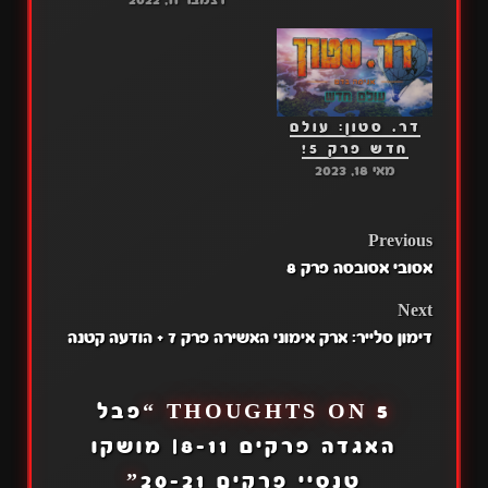
דר. סטון: עולם
חדש פרק 5!
מאי 18, 2023
POST
Previous
אסובי אסובסה פרק 8
NAVIGATION
Next
דימון סלייר: ארק אימוני האשירה פרק 7 + הודעה קטנה
5 THOUGHTS ON “
פבל
האגדה פרקים 8-11| מושקו
טנסיי פרקים 20-21
”