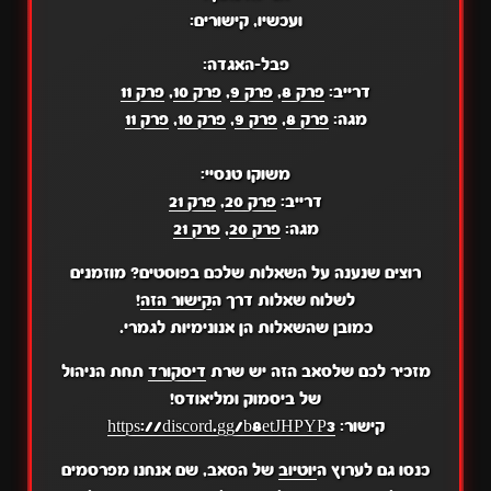
ועכשיו, קישורים:
פבל-האגדה:
דרייב:
פרק 8
,
פרק 9
,
פרק 10
,
פרק 11
מגה:
פרק 8
,
פרק 9
,
פרק 10
,
פרק 11
משוקו טנסיי:
דרייב:
פרק 20
,
פרק 21
מגה:
פרק 20
,
פרק 21
רוצים שנענה על השאלות שלכם בפוסטים? מוזמנים
לשלוח שאלות דרך ה
קישור הזה
!
כמובן שהשאלות הן אנונימיות לגמרי.
מזכיר לכם שלסאב הזה יש שרת
דיסקורד
תחת הניהול
של ביסמוק ומליאודס!
קישור:
https://discord.gg/b8etJHPYP3
כנסו גם לערוץ ה
יוטיוב
של הסאב, שם אנחנו מפרסמים