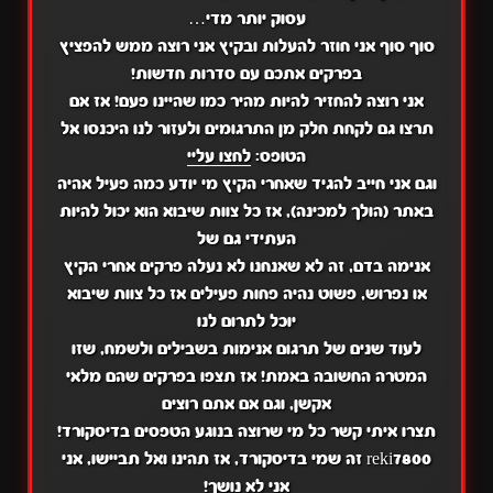
עסוק יותר מדי…
סוף סוף אני חוזר להעלות ובקיץ אני רוצה ממש להפציץ
בפרקים אתכם עם סדרות חדשות!
אני רוצה להחזיר להיות מהיר כמו שהיינו פעם! אז אם
תרצו גם לקחת חלק מן התרגומים ולעזור לנו היכנסו אל
הטופס:
לחצו עליי
וגם אני חייב להגיד שאחרי הקיץ מי יודע כמה פעיל אהיה
באתר (הולך למכינה), אז כל צוות שיבוא הוא יכול להיות
העתידי גם של
אנימה בדם, זה לא שאנחנו לא נעלה פרקים אחרי הקיץ
או נפרוש, פשוט נהיה פחות פעילים אז כל צוות שיבוא
יוכל לתרום לנו
לעוד שנים של תרגום אנימות בשבילים ולשמח, שזו
המטרה החשובה באמת! אז תצפו בפרקים שהם מלאי
אקשן, וגם אם אתם רוצים
תצרו איתי קשר כל מי שרוצה בנוגע הטפסים בדיסקורד!
reki7800 זה שמי בדיסקורד, אז תהינו ואל תביישו, אני
אני לא נושך!