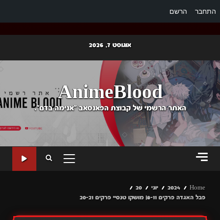
התחבר
הרשם
Ski
אוגוסט 7, 2026
t
conten
AnimeBlood
האתר הרשמי של קבוצת הפאנסאב "אנימה בדם".
PRIMARY
MENU
Home
2024
יוני
20
פבל האגדה פרקים 8-11| מושקו טנסיי פרקים 20-21