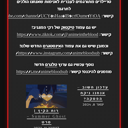
טריילרים מתורגמים לעברית לאנימות שאנחנו הולכים
לתרגם!
קישור:
.youtube.com/channel/UCY0sHaa8lB9crfOume1YtOA
יש גם עמוד
טיקטוק
של רקי המגניב!
קישור:
https://www.tiktok.com/@animeintheblood
וכמובן שיש גם את עמוד ה
אינסטגרם
החדש שלנו!
קישור:
https://www.instagram.com/animebloodsub/
נוסף עכשיו גם ערוץ
טלגרם
חדש!
מוזמנים להיכנס! קישור:
https://t.me/animebloodsub
עדכון חשוב –
אנחנו ניקח
הפסקה?
ינואר 8, 2024
רוח הקיץ |
Summer Ghost –
סרט
דצמבר 11, 2022