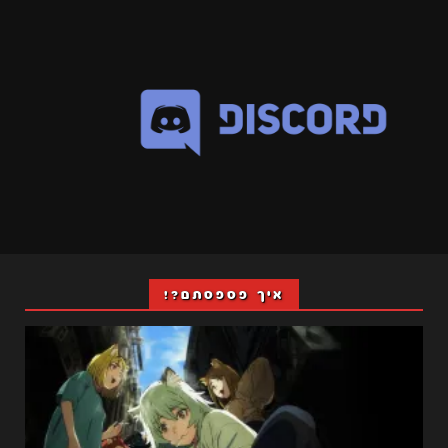
איך פספסתם?!