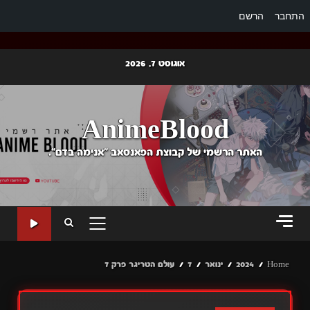
התחבר
הרשם
Ski
אוגוסט 7, 2026
t
conten
AnimeBlood
האתר הרשמי של קבוצת הפאנסאב "אנימה בדם".
PRIMARY
MENU
Home
2024
ינואר
7
עולם הטריגר פרק 7