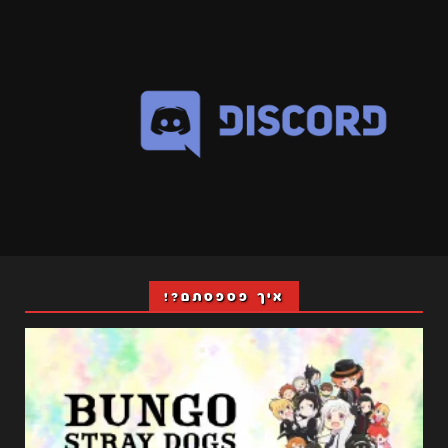
איך פספסתם?!