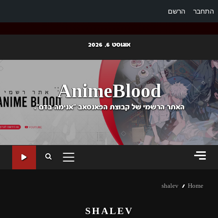
התחבר
הרשם
Ski
אוגוסט 6, 2026
t
conten
AnimeBlood
האתר הרשמי של קבוצת הפאנסאב "אנימה בדם".
PRIMARY
MENU
shalev
Home
SHALEV