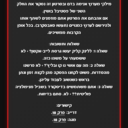
מילקי מערוץ אנימה בדם ובסרטון זה נסקור את החלק
השני של פסטיבל בושין.
אם אהבתם את הסרטון אתם מוזמנים לשתף אותו
ולהירשם לערוץ כמנויים (תעשו סאבסקרב). בכל אופן
הקרבות ממשיכים.
שאלות ותשובות:
שאלה 1: ללינק קליק יעשו גרסת לייב-אקשן? > לא
ששמעתי על משהו כזה.
שאלה 2: מה עם אושי נו קו ובליץ'? > לא פרשנו
מהסדרות, פשוט לקחנו הפסקה מהן לקצת זמן ונתן
בראש כשנשוב לעבוד עליהן.
שאלה 3: אתם משתמשים בדיסקורד בשביל מניפולציה
פוליטית?? > לא. סתם בדיחות.
קישורים:
דרייב:
פרק 18
.
מגה:
פרק 18
.