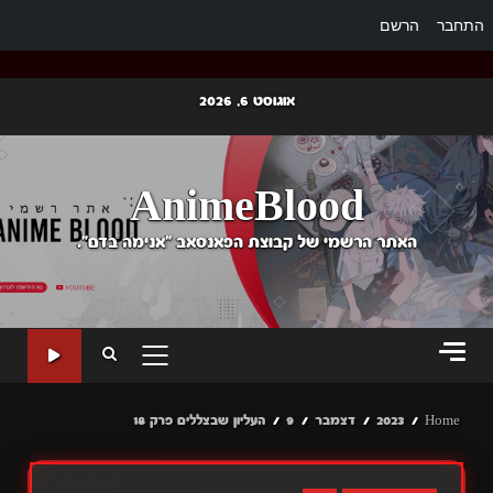
התחבר
הרשם
Ski
אוגוסט 6, 2026
t
conten
AnimeBlood
האתר הרשמי של קבוצת הפאנסאב "אנימה בדם".
PRIMARY
MENU
Home
2023
דצמבר
9
העליון שבצללים פרק 18