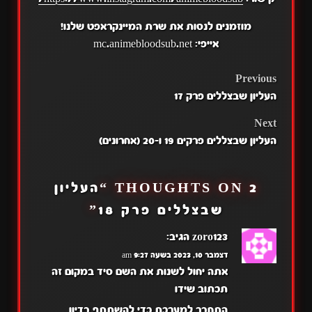
מוזמנים לנסות את שרת המיינקראפט שלנו!
אייפי: mc.animebloodsub.net
POST
Previous
העליון שבצללים פרק 17
NAVIGATION
Next
העליון שבצללים פרקים 19 ו-20 (אחרונים)
2 THOUGHTS ON “
העליון
שבצללים פרק 18
”
zoro123
הגיב:
דצמבר 10, 2023 בשעה 9:27 am
אתה יחול לשנות את השם סיד במקום זה
תכתוב שידו
התחבר למערכת כדי להשתתף בדיון