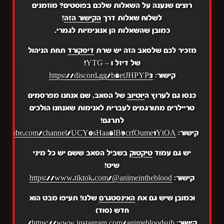
רוצים שנענה על השאלות שלכם בפוסטים? מוזמנים
לשלוח שאלות דרך
הקישור הזה
!
כמובן שהשאלות הן אנונימיות לגמרי.
מזכיר לכם שלסאב הזה יש שרת
דיסקורד
תחת הניהול
של דיזל ו – YTG!
קישור:
https://discord.gg/b8etJHPYP3
כנסו גם לערוץ ה
יוטיוב
של הסאב, שם אנחנו מפרסמים
טריילרים מתורגמים לעברית לאנימות שאנחנו הולכים
לתרגם!
קישור:
.youtube.com/channel/UCY0sHaa8lB9crfOume1YtOA
יש גם עמוד
טיקטוק
בשביל הסאב ששם יש כל מיני
שיט!
קישור:
https://www.tiktok.com/@animeintheblood
וכמובן שיש גם את
האינסטגרם
שלנו! תעיפו מבט הוא
חדש (סוד)
קישור:
https://www.instagram.com/animebloodsub/