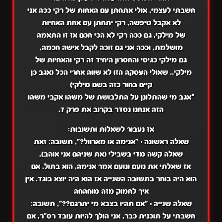
חשבתי לעצמי, אולי אתחתן עם האחות של רקי ככה אני
לא אקבל טיפשה, רקי יתחתן עם אחת האחיות
של מילקי, גם ככה רקי לא הכי חכם אז זו התאמה
מושלמת, וככה אני גם זוכה לקבל אישה חכמה,
גם מילקי כגיסי והחסרון היחיד זה רקי והאחיות של
מילקי.. שאולי העסקה הזו לא שווה אחרי הכל (אגב כן
קיים בחור כזה בשם מילקי)
*אגב מי שהתלונן על התלבושת של משהו אקבי משהו
הזה אנחנו נסדר בקרוב את פרק 7.
אז נעבור לשאלות ותשובות:
שאלה ראשונה
>
"אנימה או מארוול?",
תשובה:
זאת
שאלה קשה מדי בשבילי (את שניהם אני אוהב),
אז שאלתי את נועם ונועם אמר אנימה, הוא בתול. אם
הוא היה בוחר בתשובה השנייה אז הוא היה יוצא בוגד. אין
איך לחמוק מזה מוחהחה
שאלה שנייה
>
"אם תהיו בצבא מי יתרגם??",
תשובה:
חשבתי על תוכנית כבר, אני הולך להיות עובד רס"ר, אם