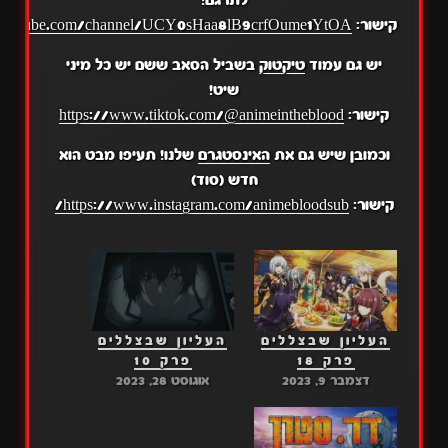
קישור:
.youtube.com/channel/UCY0sHaa8lB9crfOume1YtOA
יש גם עמוד
טיקטוק
בשביל הסאב ששם יש כל מיני
שיט!
קישור:
https://www.tiktok.com/@animeintheblood
וכמובן שיש גם את
האינסטגרם
שלנו! תעיפו מבט הוא
חדש (סוד)
קישור:
https://www.instagram.com/animebloodsub/
העליון שבצללים
העליון שבצללים
פרק 18
פרק 10
דצמבר 9, 2023
אוגוסט 28, 2023