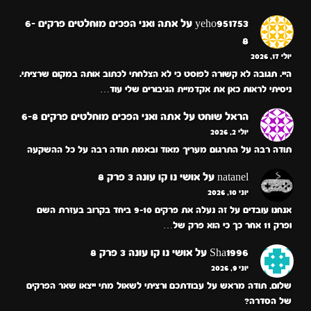
yeho951753
על
אתה ואני הפכים מוחלטים פרקים 6-
8
יולי 17, 2026
היי. תגובה לא קשורה לפוסט כי לא הצלחתי לכתוב אותה במקום שרציתי.
ניסיתי לראות כאן את אקדמיית הגיבורים שלי עוד…
הראל שוחט
על
אתה ואני הפכים מוחלטים פרקים 6-8
יולי 2, 2026
תודה רבה על התרגום מעריך מאוד ובאמת תודה רבה על כל ההשקעה
natanel
על
אושי נו קו עונה 3 פרק 8
יוני 10, 2026
אנחנו עובדים על זה נעלה את פרקים 9-10 ביחד בקרוב בעזרת השם
ופרק 11 אחר כך כי הוא פרק של…
Sha1996
על
אושי נו קו עונה 3 פרק 8
יוני 9, 2026
שלום, תודה מראש על עבודתכם ורציתי לשאול מתי ייצאו שאר הפרקים
של הסדרה?