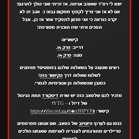
יוצא לי רס"ר שאוהב אנימה, אז זכיתי ואני הולך לתרגם!
אם לא אז אני צריך לקפוץ ממקום גבוה (: אגב זה לא
יקרה כנראה כי אני מכוון לתפקיד אחר אז כן.. אבל
תסכים איתי שזו תוכנית מטורפת!
קישורים:
דרייב:
פרק 14
.
מגה:
פרק 14
.
רוצים שנענה על השאלות שלכם בפוסטים? מוזמנים
לשלוח שאלות דרך
הקישור הזה
!
כמובן שהשאלות הן אנונימיות לגמרי.
מזכיר לכם שלסאב הזה יש שרת
דיסקורד
תחת הניהול
של דיזל ו – YTG!
קישור:
https://discord.gg/b8etJHPYP3
כנסו גם לערוץ ה
יוטיוב
של הסאב, שם אנחנו מפרסמים
טריילרים מתורגמים לעברית לאנימות שאנחנו הולכים
לתרגם!