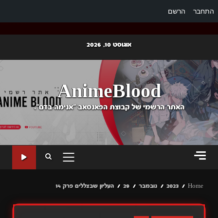
התחבר
הרשם
Ski
אוגוסט 10, 2026
t
conten
AnimeBlood
האתר הרשמי של קבוצת הפאנסאב "אנימה בדם".
PRIMARY
MENU
Home
2023
נובמבר
29
העליון שבצללים פרק 14