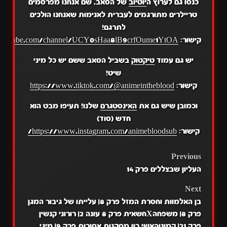
כנסו גם לערוץ ה
יוטיוב
של הסאב, שם אנחנו מפרסמים
טריילרים מתורגמים לעברית לאנימות שאנחנו הולכים
לתרגם!
קישור:
.youtube.com/channel/UCY0sHaa8lB9crfOume1YtOA
יש גם עמוד
טיקטוק
בשביל הסאב ששם יש כל מיני
שיט!
קישור:
https://www.tiktok.com/@animeintheblood
וכמובן שיש גם את
האינסטגרם
שלנו! תעיפו מבט הוא
חדש (סוד)
קישור:
https://www.instagram.com/animebloodsub/
POST
Previous
העליון שבצללים פרק 14
NAVIGATION
Next
בן האלמוות וחסרת המזל פרק 8| עלייתו של גיבור המגן
פרק 8| משפחהXחשאית פרק 8 עונה 2| רורוני קנשין
פרק 21| קמונוהאשי רון מסקנות אסורות פרק 9| מיגי