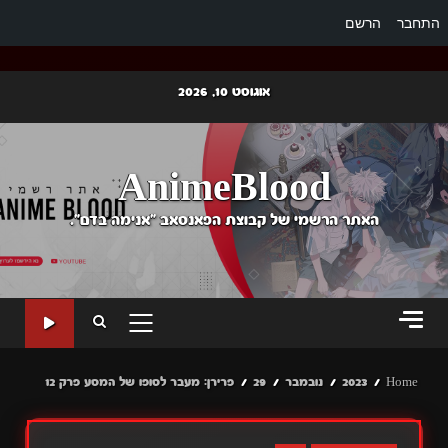
התחבר
הרשם
Ski
אוגוסט 10, 2026
t
conten
AnimeBlood
האתר הרשמי של קבוצת הפאנסאב "אנימה בדם".
PRIMARY
MENU
Home
2023
נובמבר
29
פרירן: מעבר לסופו של המסע פרק 12