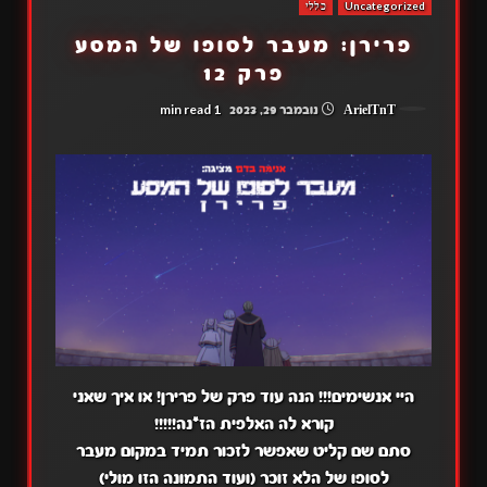
Uncategorized
כללי
פרירן: מעבר לסופו של המסע
פרק 12
1 min read
ArielTnT
נובמבר 29, 2023
היי אנשימים!!! הנה עוד פרק של פרירן! או איך שאני
קורא לה האלפית הז*נה!!!!!
סתם שם קליט שאפשר לזכור תמיד במקום מעבר
לסופו של הלא זוכר (ועוד התמונה הזו מולי)