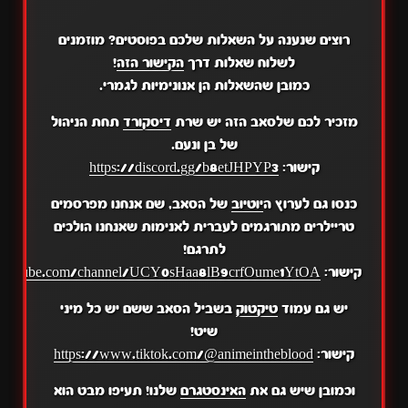
רוצים שנענה על השאלות שלכם בפוסטים? מוזמנים
לשלוח שאלות דרך
הקישור הזה
!
כמובן שהשאלות הן אנונימיות לגמרי.
מזכיר לכם שלסאב הזה יש שרת
דיסקורד
תחת הניהול
של בן ונעם.
קישור:
https://discord.gg/b8etJHPYP3
כנסו גם לערוץ ה
יוטיוב
של הסאב, שם אנחנו מפרסמים
טריילרים מתורגמים לעברית לאנימות שאנחנו הולכים
לתרגם!
קישור:
.youtube.com/channel/UCY0sHaa8lB9crfOume1YtOA
יש גם עמוד
טיקטוק
בשביל הסאב ששם יש כל מיני
שיט!
קישור:
https://www.tiktok.com/@animeintheblood
וכמובן שיש גם את
האינסטגרם
שלנו! תעיפו מבט הוא