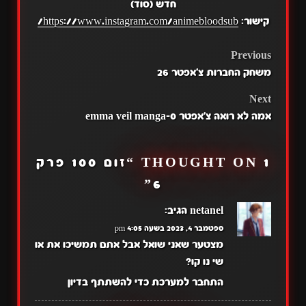
חדש (סוד)
קישור:
https://www.instagram.com/animebloodsub/
POST
Previous
משחק החברות צ'אפטר 26
NAVIGATION
Next
אמה לא רואה צ'אפטר 0-emma veil manga
1 THOUGHT ON “
זום 100 פרק
”
6
netanel
הגיב:
ספטמבר 4, 2023 בשעה 4:05 pm
מצטער שאני שואל אבל אתם תמשיכו את או
שי נו קו?
התחבר למערכת כדי להשתתף בדיון