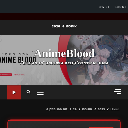
התחבר
הרשם
Ski
אוגוסט 8, 2026
t
conten
AnimeBlood
האתר הרשמי של קבוצת הפאנסאב "אנימה בדם".
PRIMARY
MENU
Home
2023
אוגוסט
29
זום 100 פרק 6