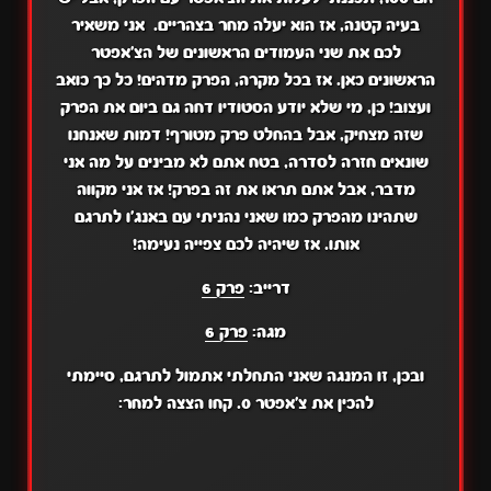
בעיה קטנה, אז הוא יעלה מחר בצהריים. אני משאיר
לכם את שני העמודים הראשונים של הצ'אפטר
הראשונים כאן. אז בכל מקרה, הפרק מדהים! כל כך כואב
ועצוב! כן, מי שלא יודע הסטודיו דחה גם ביום את הפרק
שזה מצחיק, אבל בהחלט פרק מטורף! דמות שאנחנו
שונאים חזרה לסדרה, בטח אתם לא מבינים על מה אני
מדבר, אבל אתם תראו את זה בפרק! אז אני מקווה
שתהינו מהפרק כמו שאני נהניתי עם באנג'ו לתרגם
אותו. אז שיהיה לכם צפייה נעימה!
דרייב:
פרק 6
מגה:
פרק 6
ובכן, זו המנגה שאני התחלתי אתמול לתרגם, סיימתי
להכין את צ'אפטר 0. קחו הצצה למחר: