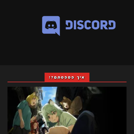
איך פספסתם?!