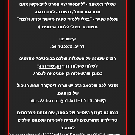
שאלה ראשונה
>
"לזום100 יצא הסרט לייבאקשן אתם
תתרגמו אותו",
תשובה:
לא נתרגם.
שאלה שנייה
>
"באלי ללמוד סינית מאשר יפנית ולכם?"
תשובה:
בא לי ללמוד גרמנית (:
קישורים:
דרייב:
צ'אפטר 26
.
רוצים שנענה על השאלות שלכם בפוסטים? מוזמנים
לשלוח שאלות דרך
הקישור הזה
!
כמובן שהשאלות הן אנונימיות לגמרי.
מזכיר לכם שלסאב הזה יש שרת
דיסקורד
תחת הניהול
של בן ונעם.
קישור:
https://discord.gg/b8etJHPYP3
כנסו גם לערוץ ה
יוטיוב
של הסאב, שם אנחנו מפרסמים
טריילרים מתורגמים לעברית לאנימות שאנחנו הולכים
לתרגם!