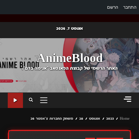
התחבר
הרשם
Ski
אוגוסט 7, 2026
t
conten
AnimeBlood
האתר הרשמי של קבוצת הפאנסאב "אנימה בדם".
PRIMARY
MENU
Home
2023
אוגוסט
28
משחק החברות צ'אפטר 26