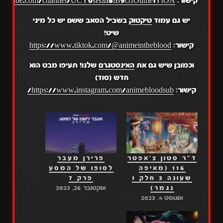
קישור:
.youtube.com/channel/UCY0sHaa8lB9crfOume1YtOA
יש גם עמוד
טיקטוק
בשביל הסאב ששם יש כל מיני
שיט!
קישור:
https://www.tiktok.com/@animeintheblood
וכמובן שיש גם את
האינסטגרם
שלנו! תעיפו מבט הוא
חדש (סוד)
קישור:
https://www.instagram.com/animebloodsub/
ד"ר סטון צ'אפטר
פרירן מעבר
116 (מאיפה
לסופו של המסע
שעונה 3 חלק 1
פרק 7
נגמר)
אוקטובר 26, 2023
אוגוסט 4, 2023