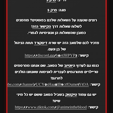
דרייב:
פרק 5
מגה:
פרק 5
רוצים שנענה על השאלות שלכם בפוסטים? מוזמנים
לשלוח שאלות דרך
הקישור הזה
!
כמובן שהשאלות הן אנונימיות לגמרי.
מזכיר לכם שלסאב הזה יש שרת
דיסקורד
תחת הניהול
של בן ונעם.
קישור:
https://discord.gg/b8etJHPYP3
כנסו גם לערוץ ה
יוטיוב
של הסאב, שם אנחנו מפרסמים
טריילרים מתורגמים לעברית לאנימות שאנחנו הולכים
לתרגם!
קישור:
.youtube.com/channel/UCY0sHaa8lB9crfOume1YtOA
יש גם עמוד
טיקטוק
בשביל הסאב ששם יש כל מיני
שיט!
קישור:
https://www.tiktok.com/@animeintheblood