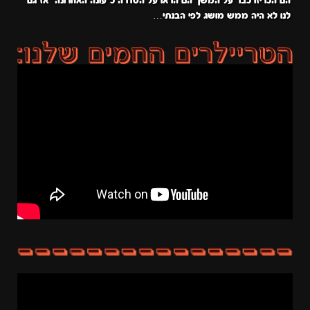
הם הכריזו כבר על המשך הם הראו על הסדרה כ״עונה האחרונה״ אז גם
לנו לא היה ממש מושג לפי הבנתי…