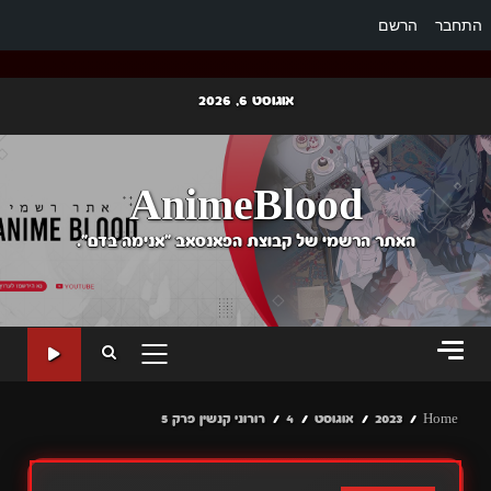
התחבר
הרשם
Ski
אוגוסט 6, 2026
t
conten
AnimeBlood
האתר הרשמי של קבוצת הפאנסאב "אנימה בדם".
PRIMARY
MENU
Home
2023
אוגוסט
4
רורוני קנשין פרק 5