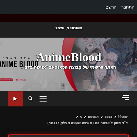
התחבר
הרשם
Ski
אוגוסט 9, 2026
t
conten
AnimeBlood
האתר הרשמי של קבוצת הפאנסאב "אנימה בדם".
PRIMARY
MENU
Home
2023
אוגוסט
4
ד"ר סטון צ'אפטר 116 (מאיפה שעונה 3 חלק 1 נגמר)