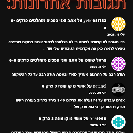
yeho951753
על
אתה ואני הפכים מוחלטים פרקים 6-
8
יולי 17, 2026
היי. תגובה לא קשורה לפוסט כי לא הצלחתי לכתוב אותה במקום שרציתי.
ניסיתי לראות כאן את אקדמיית הגיבורים שלי עוד…
הראל שוחט
על
אתה ואני הפכים מוחלטים פרקים 6-8
יולי 2, 2026
תודה רבה על התרגום מעריך מאוד ובאמת תודה רבה על כל ההשקעה
natanel
על
אושי נו קו עונה 3 פרק 8
יוני 10, 2026
אנחנו עובדים על זה נעלה את פרקים 9-10 ביחד בקרוב בעזרת השם
ופרק 11 אחר כך כי הוא פרק של…
Sha1996
על
אושי נו קו עונה 3 פרק 8
יוני 9, 2026
שלום, תודה מראש על עבודתכם ורציתי לשאול מתי ייצאו שאר הפרקים