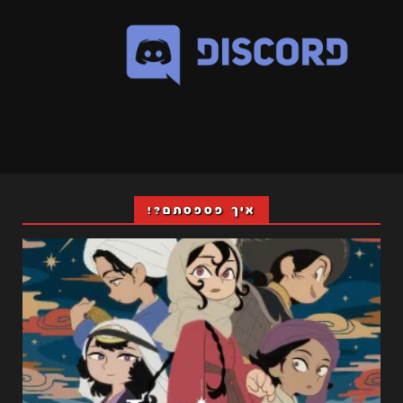
איך פספסתם?!