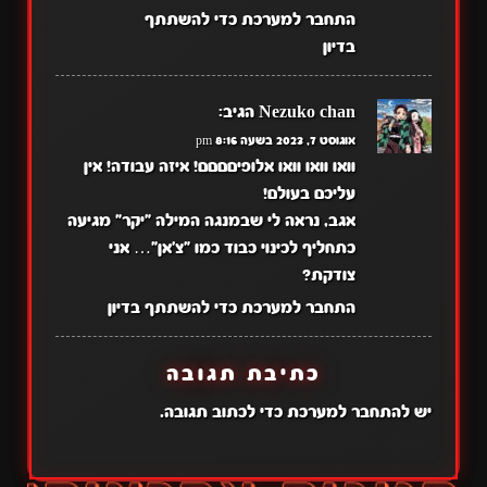
התחבר למערכת כדי להשתתף
בדיון
Nezuko chan
הגיב:
אוגוסט 7, 2023 בשעה 8:16 pm
וואו וואו וואו אלופיםםםם! איזה עבודה! אין
עליכם בעולם!
אגב, נראה לי שבמנגה המילה "יקר" מגיעה
כתחליף לכינוי כבוד כמו "צ'אן"… אני
צודקת?
התחבר למערכת כדי להשתתף בדיון
כתיבת תגובה
יש
להתחבר למערכת
כדי לכתוב תגובה.