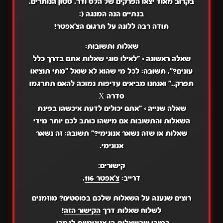
בקרוב מאוד יצאו הפרקים של הלס ודר. סטון הנותרים.
בנתיים הנה המנגה (:
תודה רבה ללונה על תרגום הצ'אפטר!
שאלות ותשובות:
שאלה ראשונה
>
"לאילו סוגי שאלות אתם בדרך כלל
עונים?",
תשובה:
לכל מי שהוא לא שואל "מתי תוציאו
תפרק.." ואנחנו מביאים עדיפות נמוכה להאם תתרגמו
סדרה X
שאלה שנייה
>
"אתם יכולים לדעת איכשהו בפינת
השאלות והתשובות אם מישהו כותב לכם יותר מידי
שאלות או שזה נשאר אנונימי?"
תשובה:
זה נשאר
אנונימי.
קישורים:
דרייב:
צ'אפטר 116
.
רוצים שנענה על השאלות שלכם בפוסטים? מוזמנים
לשלוח שאלות דרך
הקישור הזה
!
כמובן שהשאלות הן אנונימיות לגמרי.