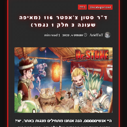
Uncategorized
כללי
ד"ר סטון צ'אפטר 116 (מאיפה
שעונה 3 חלק 1 נגמר)
1 min read
ArielTnT
אוגוסט 4, 2023
היי אנשיםםםםם, הנה אנחנו מתחילים מנגות באתר, יאי!