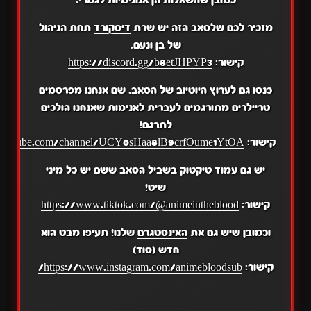
מזכיר לכם שלסאב הזה יש שרת
דיסקורד
תחת הניהול
של בן ונעם.
קישור:
https://discord.gg/b8etJHPYP3
כנסו גם לערוץ ה
יוטיוב
של הסאב, שם אנחנו מפרסמים
טריילרים מתורגמים לעברית לאנימות שאנחנו הולכים
לתרגם!
קישור:
.youtube.com/channel/UCY0sHaa8lB9crfOume1YtOA
יש גם עמוד
טיקטוק
בשביל הסאב ששם יש כל מיני
שיט!
קישור:
https://www.tiktok.com/@animeintheblood
וכמובן שיש גם את
האינסטגרם
שלנו! תעיפו מבט הוא
חדש (סוד)
קישור:
https://www.instagram.com/animebloodsub/