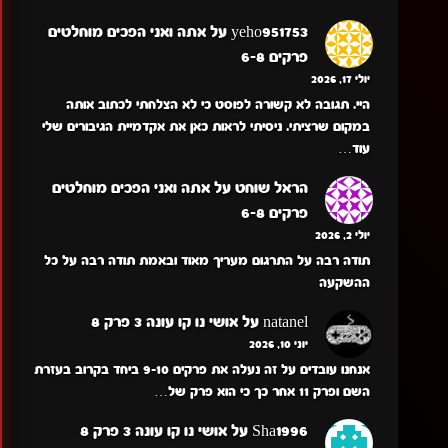
yeho951753
על
אתה ואני הפכים מוחלטים
פרקים 6-8
יולי 17, 2026
היי. תגובה לא קשורה לפוסט כי לא הצלחתי לכתוב אותה
במקום שרציתי. ניסיתי לראות כאן את אקדמיית הגיבורים שלי
עוד…
הראל שוחט
על
אתה ואני הפכים מוחלטים
פרקים 6-8
יולי 2, 2026
תודה רבה על התרגום מעריך מאוד ובאמת תודה רבה על כל
ההשקעה
natanel
על
אושי נו קו עונה 3 פרק 8
יוני 10, 2026
אנחנו עובדים על זה נעלה את פרקים 9-10 ביחד בקרוב בעזרת
השם ופרק 11 אחר כך כי הוא פרק של…
Sha1996
על
אושי נו קו עונה 3 פרק 8