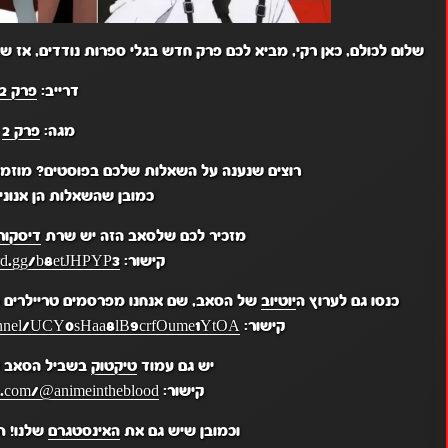
שלום לכולם, כאן רקי, מביא לכם פרק חדש בגלי ספרות נודדים, אז שיה
דרייב:
פרק 2
מגה:
פרק 2
רוצים שנענה על השאלות שלכם בפוסטים? מוזמ
כמובן שהשאלות הן אנונימ
מזכיר לכם שלסאב הזה יש שרת
דיסקור
קישור:
ord.gg/b8etJHPYP3
כנסו גם לערוץ ה
יוטיוב
של הסאב, שם אנחנו מפרסמים טריילרים מ
קישור:
hannel/UCY0sHaa8lB9crfOume1YtOA
יש גם עמוד
טיקטוק
בשביל הסאב ש
קישור:
k.com/@animeintheblood
וכמובן שיש גם את
האינסטגרם
שלנו! ת