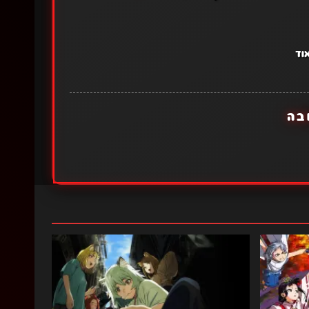
וד
בה