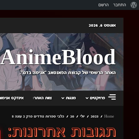
אודות
התחבר
הרשם
וורדפרס
Skip
אוגוסט 6, 2026
to
content
AnimeBlood
האתר הרשמי של קבוצת הפאנסאב "אנימה בדם".
פרויקטים
מנגות
צוות האתר:
אינדקס אנימות
Home
2023
יולי
20
כלבי ספרות נודדים פרק 2 עונה 5