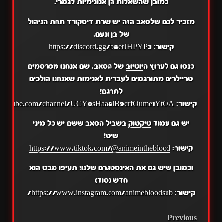
כמובן שהשאלות הן אנונימיות לגמרי.
מזכיר לכם שלסאב הזה יש שרת
דיסקורד
תחת הניהול
של בן ונעם.
קישור:
https://discord.gg/b8etJHPYP3
כנסו גם לערוץ ה
יוטיוב
של הסאב, שם אנחנו מפרסמים
טריילרים מתורגמים לעברית לאנימות שאנחנו הולכים
לתרגם!
קישור:
.youtube.com/channel/UCY0sHaa8lB9crfOume1YtOA
יש גם עמוד
טיקטוק
בשביל הסאב ששם יש כל מיני
שיט!
קישור:
https://www.tiktok.com/@animeintheblood
וכמובן שיש גם את
האינסטגרם
שלנו! תעיפו מבט הוא
חדש (סוד)
קישור:
https://www.instagram.com/animebloodsub/
POST
Previous