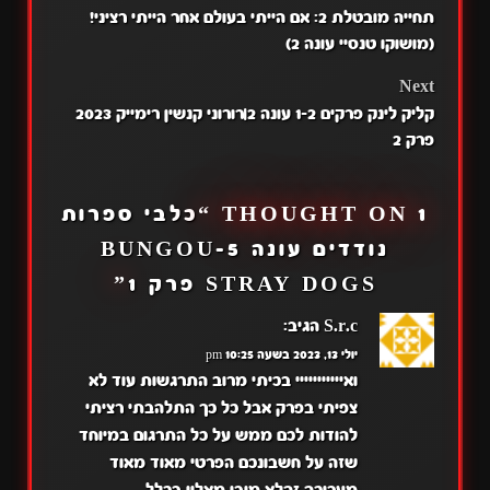
תחייה מובטלת 2: אם הייתי בעולם אחר הייתי רציני!
NAVIGATION
(מושוקו טנסיי עונה 2)
Next
קליק לינק פרקים 1-2 עונה 2|רורוני קנשין רימייק 2023
פרק 2
1 THOUGHT ON “
כלבי ספרות
נודדים עונה 5-BUNGOU
STRAY DOGS פרק 1
”
S.r.c
הגיב:
יולי 13, 2023 בשעה 10:25 pm
ואייייייייייי בכיתי מרוב התרגשות עוד לא
צפיתי בפרק אבל כל כך התלהבתי רציתי
להודות לכם ממש על כל התרגום במיוחד
שזה על חשבונכם הפרטי מאוד מאוד
מעריכה זהלא מובן מאליו בכלל