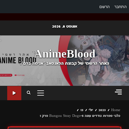
התחבר
הרשם
Ski
אוגוסט 8, 2026
t
conten
AnimeBlood
האתר הרשמי של קבוצת הפאנסאב "אנימה בדם".
PRIMARY
MENU
Home
2023
יולי
13
כלבי ספרות נודדים עונה 5-Bungou Stray Dogs פרק 1