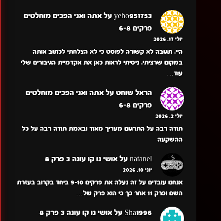
yeho951753
על
אתה ואני הפכים מוחלטים
פרקים 6-8
יולי 17, 2026
היי. תגובה לא קשורה לפוסט כי לא הצלחתי לכתוב אותה
במקום שרציתי. ניסיתי לראות כאן את אקדמיית הגיבורים שלי
עוד…
הראל שוחט
על
אתה ואני הפכים מוחלטים
פרקים 6-8
יולי 2, 2026
תודה רבה על התרגום מעריך מאוד ובאמת תודה רבה על כל
ההשקעה
natanel
על
אושי נו קו עונה 3 פרק 8
יוני 10, 2026
אנחנו עובדים על זה נעלה את פרקים 9-10 ביחד בקרוב בעזרת
השם ופרק 11 אחר כך כי הוא פרק של…
Sha1996
על
אושי נו קו עונה 3 פרק 8