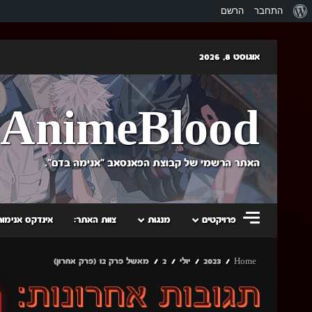
אודות
התחבר
הרשם
וורדפרס
Skip
אוגוסט 8, 2026
to
content
AnimeBlood
האתר הרשמי של קבוצת הפאנסאב "אנימה בדם".
פרויקטים
מנגות
צוות האתר:
אינדקס אנימות
Home
2023
יולי
2
מאשל פרק 12 (פרק אחרון)