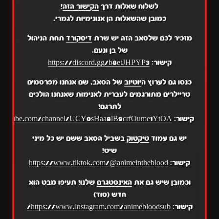
לשלוח שאלות דרך
הקישור הזה
!
כמובן שהשאלות הן אנונימיות לגמרי.
מזכיר לכם שלסאב הזה יש שרת
דיסקורד
תחת הניהול
של בן ונעם.
קישור:
https://discord.gg/b8etJHPYP3
כנסו גם לערוץ ה
יוטיוב
של הסאב, שם אנחנו מפרסמים
טריילרים מתורגמים לעברית לאנימות שאנחנו הולכים
לתרגם!
קישור:
.youtube.com/channel/UCY0sHaa8lB9crfOume1YtOA
יש גם עמוד
טיקטוק
בשביל הסאב ששם יש כל מיני
שיט!
קישור:
https://www.tiktok.com/@animeintheblood
וכמובן שיש גם את
האינסטגרם
שלנו! תעיפו מבט הוא
חדש (סוד)
קישור:
https://www.instagram.com/animebloodsub/