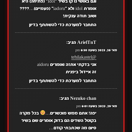
וגם באושי נו קו בשיר "Idol" (פתיחה) היא
אומרת idol ולא "iadoru" (פעמיים)…????
ושוב תודה ענקית!
התחבר למערכת כדי להשתתף בדיון
ArielTnT
הגיב:
מאי 28, 2023 בשעה 6:30 pm
@tehilakastel
אני בדקתי אתזה ואומרים aidoru
זה איידול ביפנית
התחבר למערכת כדי להשתתף בדיון
Nezuko chan
הגיב:
מאי 29, 2023 בשעה 6:01 pm
יפה! אתם ממש מוכשרים…⁦
⁩ בכל מקרה
בקוטל השדים הם בדוק אומרים שם בשיר
סיום מה שכתבתי קודם…