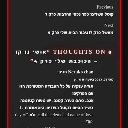
POST
Previous
קוטל השדים: כפר נפחי החרבות פרק 7
NAVIGATION
Next
מאשל פרק 7| גיבור הבית שלי פרק 9
8 THOUGHTS ON “
אושי נו קו
– הכוכבת שלי פרק 4
”
Nezuko chan
הגיב:
מאי 28, 2023 בשעה 6:16 pm
תודה ענקית על כל העבודה המטורפת הזו
עם הפרקים!
אגב, סתם הערה קטנה: יש טעות קטנטנה
בשיר הסיום בקוטל השדים. היא אומרת : I
call the elemental name of love, ולא "day of
life"…