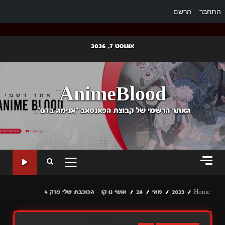
התחבר
הרשם
Ski
אוגוסט 7, 2026
t
conten
AnimeBlood
האתר הרשמי של קבוצת הפאנסאב "אנימה בדם".
PRIMARY
MENU
Home
2023
מאי
28
אושי נו קו – הכוכבת שלי פרק 4