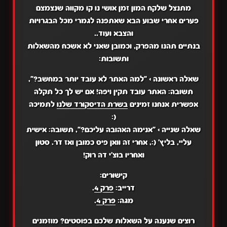
מתנצל שלקח המון זמן אושי נו קו מקווה שנצמצם
פערים אחרי שבוע הבא שאתפנה לגמרי מכל הבגרויות
והצבא ועוד..
בנתיים תהנו מהפרק, וכמובן שאני לא אשכח מהשאלות
ותשובות:
שאלה ראשונה
>
"למה האתר לא עובד יותר במחשב?",
תשובה:
האתר עובד תקין ויפה! אם יש לך כל תקלה
אפשרית אנחנו זמינים
בשרת הדיסקורד שלנו
לתמיכה
(:
שאלה שנייה
>
"אנימה האהובה עליכם?",
תשובה:
אישית
עליי, בליץ' (:, אחרי זה וואן פיס כמובן ואז דר. סטון
ואחריו בוצ'י דה רוק!
קישורים:
דרייב:
פרק 4
.
מגה:
פרק 4
.
רוצים שנענה על השאלות שלכם בפוסטים? מוזמנים