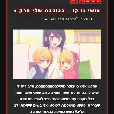
Uncategorized
כללי
אושי נו קו – הכוכבת שלי פרק 4
1 min read
ArielTnT
מאי 28, 2023
אהלןןן אנשים ובוקר מושלםםםםםםםםם, חייב להגיד
שיש לי בגרות עוד שעה וחצי וזה מה שאני עושה חחח
בכל מקרה עוד משהו שאני חייב להגיד התמונה
שבחרתי פשוט מושלמת לפוסט ואני בשוק ששמתי לב
אליה!! נחשו מאיפה הבאתי אותה (: