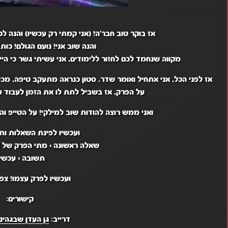
אז בוקר טוב חבר'ה! (אני קמתי רק עכשיו) והנה ל
והנה שוב אני! נועם הגולם! כו
מקווה שנחמד לכם לחזור ללימודים, אני עשיתי גשר כי היית
על הפרק, אז בשביל לתת לו את הזמן לעבוד ע
ואני ממש רוצה להודות שוב למילקי! על הטייפ ו
ועכשיו לפינת השאלות ות
שאלה ראשונה >
מתי הפרק של ג
תשובה >
עכשיו
ועכשיו לפרק עצמו! צפי
קישורים:
דרייב:
גן העדן שבגהינו