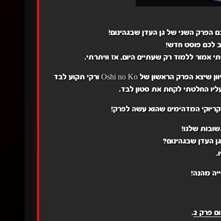
כם הפרק השני של גן העדן שבגהינום!
תב לכם פוסט חדש!
י אמור ללמוד רק שעתיים היום, אז וויתרתי.
אז לפני הכל, אני אתחיל ואומר שדר. סטון כנראה מתעקב טיפה, מכיוון שיצא הפרק הראשון של Oshi no Ko ורקי תקוע לבד
ליו החלטתי לקחת את סטון לבד.
הקריוקי המדהימים שהוא עשה לפרק!
שובות שלנו!
ן העדן שבגהינום?
.
יה מהנה!
ם פרק 2
.