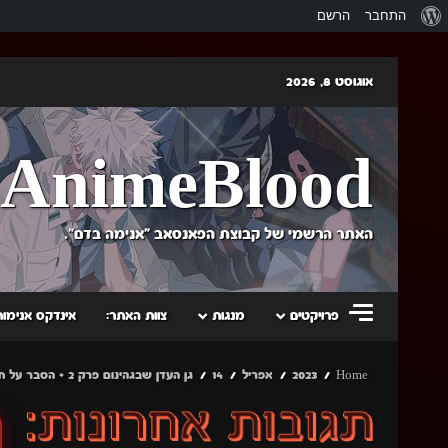
אודות
התחבר
הרשם
וורדפרס
Skip
אוגוסט 8, 2026
to
content
AnimeBlood
האתר הרשמי של קבוצת הפאנסאב "אנימה בדם".
פרויקטים
מנגות
צוות האתר:
אינדקס אנימות
Home
2023
אפריל
14
גן העדן שבגהינום פרק 2 + הסבר על חיפוש פרוייקטים באתר!