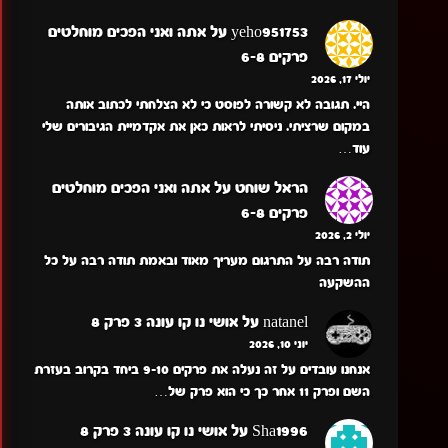
yeho951753
על
אתה ואני הפכים מוחלטים
פרקים 6-8
יולי 17, 2026
היי. תגובה לא קשורה לפוסט כי לא הצלחתי לכתוב אותה
במקום שרציתי. ניסיתי לראות כאן את אקדמיית הגיבורים שלי
עוד…
הראל שוחט
על
אתה ואני הפכים מוחלטים
פרקים 6-8
יולי 2, 2026
תודה רבה על התרגום מעריך מאוד ובאמת תודה רבה על כל
ההשקעה
natanel
על
אושי נו קו עונה 3 פרק 8
יוני 10, 2026
אנחנו עובדים על זה נעלה את פרקים 9-10 ביחד בקרוב בעזרת
השם ופרק 11 אחר כך כי הוא פרק של…
Sha1996
על
אושי נו קו עונה 3 פרק 8