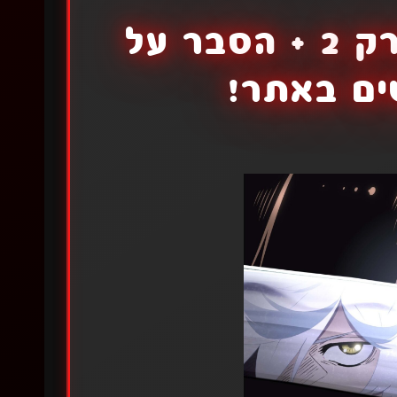
גן העדן שבגהינום פרק 2 + הסבר על
ים באתר!