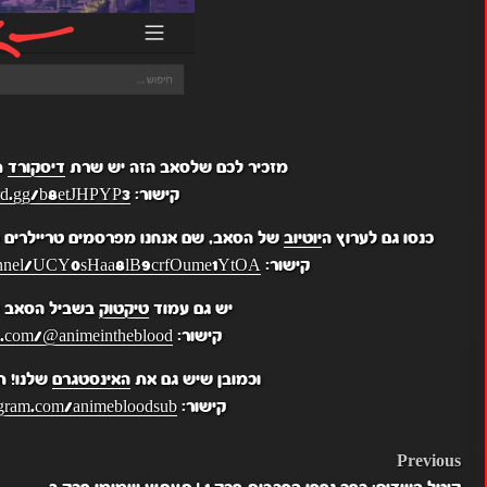
מזכיר לכם שלסאב הזה יש שרת
דיסקורד
ת
קישור:
ord.gg/b8etJHPYP3
כנסו גם לערוץ ה
יוטיוב
של הסאב, שם אנחנו מפרסמים טריילרים מ
קישור:
hannel/UCY0sHaa8lB9crfOume1YtOA
יש גם עמוד
טיקטוק
בשביל הסאב ש
קישור:
k.com/@animeintheblood
וכמובן שיש גם את
האינסטגרם
שלנו! ת
קישור:
gram.com/animebloodsub/
POST
Previous