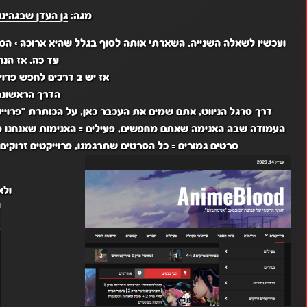
מגה:
גן העדן שבגהינום
ועכשיו ל
שאלה השנייה
, השארתי אותה לסוף בגלל שהיא ארוכה >
המו
עד כה
, אז הנה
אז יש 2 דרכים לחפש פרוייקטים באתר.
הדרך הראשונה
דרך סרגל הניווט, אתם שמים את העכבר כאן, על הכותרת "פרוי
העמודה שבה האנימה שאתם מחפשים, פעילים = האנימות שאנחנו מת
סרטים גמורים = כל הסרטים שתרגמנו, פרוייקטים זרוקים 
ולא