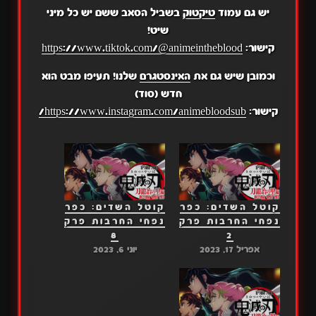
יש גם עמוד
טיקטוק
בשביל הסאב ששם יש כל מיני
שיט!
קישור:
https://www.tiktok.com/@animeintheblood
וכמובן שיש גם את
האינסטגרם
שלנו! תעיפו מבט הוא
חדש (סוד)
קישור:
https://www.instagram.com/animebloodsub/
קוטל השדים: כפר
קוטל השדים: כפר
נפחי החרבות פרק
נפחי החרבות פרק
8
2
אפריל 17, 2023
יוני 6, 2023