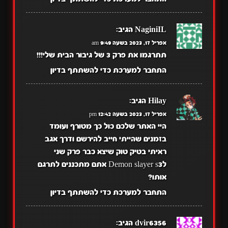
NaginiIL
הגיב:
אפריל 17, 2023 בשעה 9:49 am
תתרגמו את פרק 3 של גיבור הבית שלי!!!
התחבר למערכת כדי להשתתף בדיון
Hilay
הגיב:
אפריל 17, 2023 בשעה 12:42 pm
היי האתר שלכם כול כך מטורף ועומד
בזמנים שהייתי חייב להירשם ודרך אגב
ראיתי בטיק טוק שיצא כבר פרק שני
לDemon slayer s3 אתם מתכננים לתרגם
אותו?
התחבר למערכת כדי להשתתף בדיון
dvir6356
הגיב: