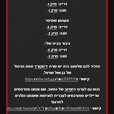
דרייב:
פרק 1
.
מגה:
פרק 1
.
תעתוע שמימי:
דרייב:
פרק 2
.
מגה:
פרק 2
.
גיבור הבית שלי:
דרייב
פרק 2
.
מגה:
פרק 2
.
מזכיר לכם שלסאב הזה יש שרת
דיסקורד
תחת הניהול
של בן ושל שניצל.
קישור:
https://discord.gg/b8etJHPYP3
כנסו גם לערוץ ה
יוטיוב
של הסאב, שם אנחנו מפרסמים
טריילרים מתורגמים לעברית לאנימות שאנחנו הולכים
לתרגם!
קישור:
.youtube.com/channel/UCY0sHaa8lB9crfOume1YtOA