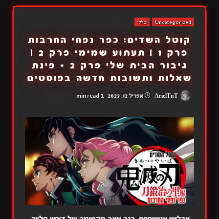
Uncategorized
כללי
קוטל השדים: כפר נפחי החרבות
פרק 1 | תעתוע שמימי פרק 2 |
גיבור הבית שלי פרק 2 + פינת
שאלות ותשובות חדשה בפוסטים
1 min read
ArielTnT
אפריל 12, 2023
אהלןןןן אנשיםםם, הנה עונה מקסימה של דימון סלייר,