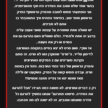
בתור אחד שלא אוהב את הסדרה הזו חוץ מהאנימציה,
אני הופתעתי ממש לטובה מהפרק הראשון!! הפרק
הראשון סופר טוב, במיוחד הפתיח איך התאהבתי בו
אתם לא מבינים.
יש שאלה אחת שחוזרת על עצמה שאני אענה עליה
ברגע זה אחת ולתמיד, כולם שואלים האם נתרגם גם את
הסרט או רק את העונה..
אז אוקיי, שום סרט לא יצא בחיים בתקופה האחרונה
לדימון סלייר, ה"סרט" שהוקרן הוא לא סרט, זה סתם
הקרנת מעריצים עם 2 הפרקים האחרונים
והפרק הראשון של כפר נפחי החרבות. וזהו! אין באמת
סרט, עבדנו ממש קשה על הפרק, השקענו יום ולילה
מאז שהוא יצא אז צפייה מהנה אנשים!!!
רק 2 דברים אחרונים, לא משנה כמה תגידו "חבל לתרגם
את הסדרה, מישהו מתרגם" אנחנו נמשיך לתרגם כל
סדרה שאנחנו אוהבים, זה לא ישנה לנו מה תכתבו.