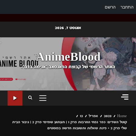
התחבר
הרשם
Ski
אוגוסט 7, 2026
t
conten
AnimeBlood
האתר הרשמי של קבוצת הפאנסאב "אנימה בדם".
PRIMARY
MENU
Home
2023
אפריל
12
קוטל השדים: כפר נפחי החרבות פרק 1 | תעתוע שמימי פרק 2 | גיבור הבית
שלי פרק 2 + פינת שאלות ותשובות חדשה בפוסטים