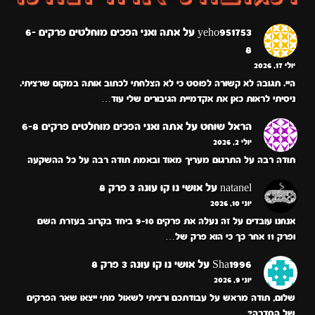
yeho951753
על
אתה ואני הפכים מוחלטים פרקים 6-
8
יולי 17, 2026
היי. תגובה לא קשורה לפוסט כי לא הצלחתי לכתוב אותה במקום שרציתי.
ניסיתי לראות כאן את אקדמיית הגיבורים שלי עוד…
הראל שוחט
על
אתה ואני הפכים מוחלטים פרקים 6-8
יולי 2, 2026
תודה רבה על התרגום מעריך מאוד ובאמת תודה רבה על כל ההשקעה
natanel
על
אושי נו קו עונה 3 פרק 8
יוני 10, 2026
אנחנו עובדים על זה נעלה את פרקים 9-10 ביחד בקרוב בעזרת השם
ופרק 11 אחר כך כי הוא פרק של…
Sha1996
על
אושי נו קו עונה 3 פרק 8
יוני 9, 2026
שלום, תודה מראש על עבודתכם ורציתי לשאול מתי ייצאו שאר הפרקים
של הסדרה?