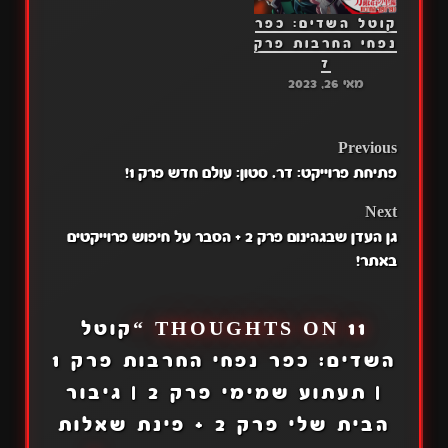
קוטל השדים: כפר
נפחי החרבות פרק
7
מאי 26, 2023
POST
Previous
פתיחת פרוייקט: דר. סטון: עולם חדש פרק 1!
NAVIGATION
Next
גן העדן שבגהינום פרק 2 + הסבר על חיפוש פרוייקטים
באתר!
11 THOUGHTS ON “
קוטל
השדים: כפר נפחי החרבות פרק 1
| תעתוע שמימי פרק 2 | גיבור
הבית שלי פרק 2 + פינת שאלות