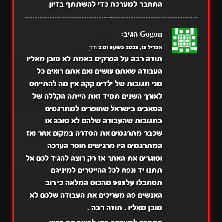
התחבר למערכת כדי להשתתף בדיון
Gogon
הגיב:
אפריל 13, 2023 בשעה 2:01 pm
תודה רבה על הפרקים באמת לא מובן מאליו
העבודה שאתם עושים ואם אתם רואים כל
מני תגובות של ילדים קקה אין מה להתייחס
לאורך השנים תמיד זאת הייתה הקללה של
הסאבים בישראל שחופרים למתרגמים
בתגובות שהעבודה שלהם לא טובה או
שכבר מתרגמים את הסדרה במקום אחר ואז
המתרגמים היו מרגישים חוסר הערכה
וסוגרים את האתר אז רק רוצה להגיד לכם אל
תתנו יד ונפח לכל ההייטרים למיניהם
תסתכלו על99% מהכוס המלאה כי רוב
האנשים פה מעריכים את העבודה שלכם לא
מובן מאליו . תודה רבה .