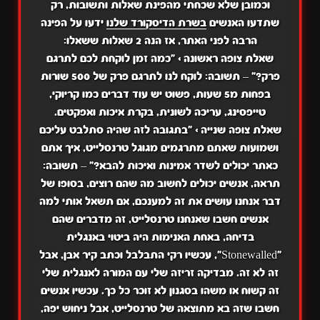
וכמובן שלא שכחתי מהפינת שאלות ותשובות, רק
שתדעו האנשים
בשרת הדיסקורד שלנו
ידעו על הפינה
הרבה לפני האתר, אז הנה 2 שאלות ששאלו:
שאלת צופה ראשונה > "כמה זמן לוקחת לכם לתרגם
פרק?"
–
תשובה:
לוקח לנו לתרגם פרק של 500 שורות
בפחות מ5 שעות, פשוט יש עוד דברים כמו קריוקי,
טייפסינג, עריכה לשונית, בקרת איכות ואפקטים.
שאלת צופה שנייה > "בתגובה לזה שהיה סתלבט עליכם
ושמועות שאתם מתרגמים מגוגל טרנסלייט, איך אתם
כאתר יכולים לשדר אמינות ואיכות להבא?"
–
תשובה:
תראה, אנשים יכולים לחשוב מה שהם רוצים, בסופו של
דבר אנחנו עושים את זה למענכם, אם תשאל אותי למה
אנשים חשבו שאנחנו טרנסלייט, זה מדברים שהם
בדיחה, באחת האנימות היה ביטוי באנגלית
"Stonewalled", עכשיו רקי התבלבל וכתב קיר אבן, אבל
זה לא זה. מבדיקה זריזה שלי עם המורה לאנגלית שלי
זה קשוח או משהו בסגנון לא זוכר כל כך. עכשיו אנשים
חשבו שזה בא מתוצאה של טרנסלייט, אבל ניחוש יפה,